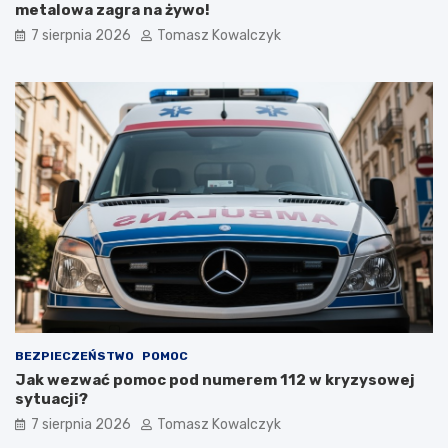
w
y
metalowa zagra na żywo!
e
s
7 sierpnia 2026
Tomasz Kowalczyk
t
t
r
y
a
k
s
ę
y
:
p
n
i
o
e
w
s
a
z
i
o
n
-
f
r
r
o
a
w
s
e
t
r
r
BEZPIECZEŃSTWO
POMOC
o
u
Jak wezwać pomoc pod numerem 112 w kryzysowej
w
k
sytuacji?
e
t
d
u
7 sierpnia 2026
Tomasz Kowalczyk
l
r