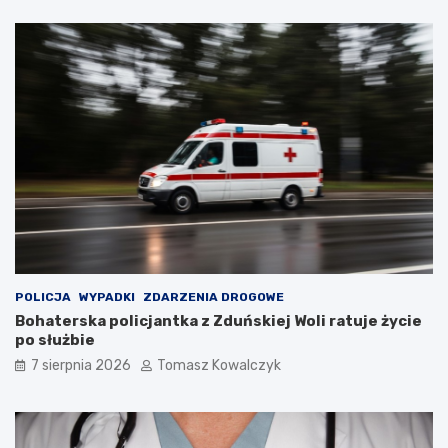
a
a
t
n
u
a
r
d
y
z
s
b
t
i
ó
o
w
r
!
n
i
k
a
m
i
d
POLICJA
WYPADKI
ZDARZENIA DROGOWE
o
Bohaterska policjantka z Zduńskiej Woli ratuje życie
2
po służbie
0
7 sierpnia 2026
Tomasz Kowalczyk
2
6
r
o
k