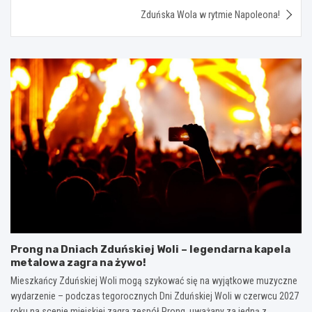
Zduńska Wola w rytmie Napoleona!
Prong na Dniach Zduńskiej Woli – legendarna kapela
metalowa zagra na żywo!
Mieszkańcy Zduńskiej Woli mogą szykować się na wyjątkowe muzyczne
wydarzenie – podczas tegorocznych Dni Zduńskiej Woli w czerwcu 2027
roku na scenie miejskiej zagra zespół Prong, uważany za jedną z