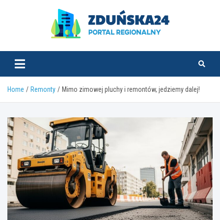
Skip
to
content
zdunska24.pl
Home
Remonty
Mimo zimowej pluchy i remontów, jedziemy dalej!