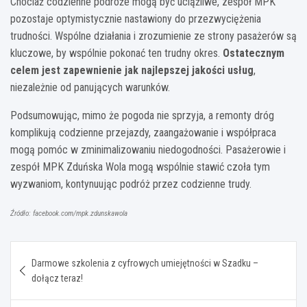
Chociaż codzienne podróże mogą być uciążliwe, zespół MPK
pozostaje optymistycznie nastawiony do przezwyciężenia
trudności. Wspólne działania i zrozumienie ze strony pasażerów są
kluczowe, by wspólnie pokonać ten trudny okres.
Ostatecznym
celem jest zapewnienie jak najlepszej jakości usług
,
niezależnie od panujących warunków.
Podsumowując, mimo że pogoda nie sprzyja, a remonty dróg
komplikują codzienne przejazdy, zaangażowanie i współpraca
mogą pomóc w zminimalizowaniu niedogodności. Pasażerowie i
zespół MPK Zduńska Wola mogą wspólnie stawić czoła tym
wyzwaniom, kontynuując podróż przez codzienne trudy.
Źródło: facebook.com/mpk.zdunskawola
Nawigacja
Darmowe szkolenia z cyfrowych umiejętności w Szadku –
wpisu
dołącz teraz!