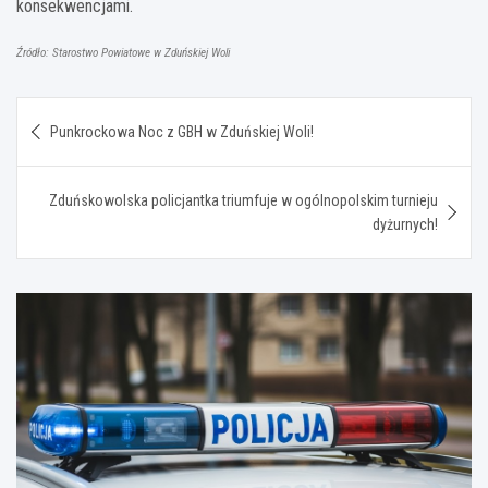
konsekwencjami.
Źródło: Starostwo Powiatowe w Zduńskiej Woli
Nawigacja
Punkrockowa Noc z GBH w Zduńskiej Woli!
wpisu
Zduńskowolska policjantka triumfuje w ogólnopolskim turnieju
dyżurnych!