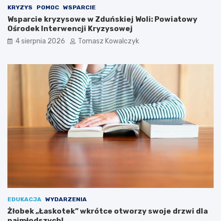
i
KRYZYS
POMOC
WSPARCIE
d
Wsparcie kryzysowe w Zduńskiej Woli: Powiatowy
o
Ośrodek Interwencji Kryzysowej
2
4 sierpnia 2026
Tomasz Kowalczyk
0
2
6
r
o
k
u
EDUKACJA
WYDARZENIA
Żłobek „Łaskotek” wkrótce otworzy swoje drzwi dla
najmłodszych!