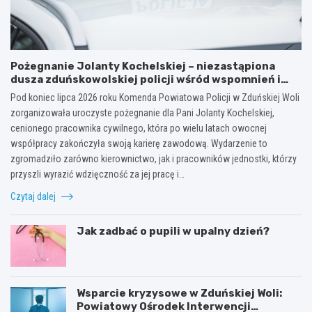
Pożegnanie Jolanty Kochelskiej – niezastąpiona
dusza zduńskowolskiej policji wśród wspomnień i
podziękowań
Pod koniec lipca 2026 roku Komenda Powiatowa Policji w Zduńskiej Woli
zorganizowała uroczyste pożegnanie dla Pani Jolanty Kochelskiej,
cenionego pracownika cywilnego, która po wielu latach owocnej
współpracy zakończyła swoją karierę zawodową. Wydarzenie to
zgromadziło zarówno kierownictwo, jak i pracowników jednostki, którzy
przyszli wyrazić wdzięczność za jej pracę i…
Czytaj dalej
Jak zadbać o pupili w upalny dzień?
Wsparcie kryzysowe w Zduńskiej Woli:
Powiatowy Ośrodek Interwencji