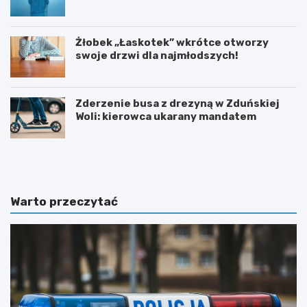
Kryzysowej
Żłobek „Łaskotek” wkrótce otworzy
swoje drzwi dla najmłodszych!
Zderzenie busa z drezyną w Zduńskiej
Woli: kierowca ukarany mandatem
Z
G
d
m
u
i
ń
n
s
a
Warto przeczytać
k
Ł
a
a
W
s
o
k
l
m
a
o
i
d
n
e
w
r