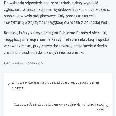
Po wybraniu odpowiedniego przedszkola, należy wypełnić
zgłoszenie online, a następnie wydrukować dokumenty i złożyć je
osobiście w wybranej placówce. Cały proces ma na celu
maksymalną przejrzystość i wygodę dla rodzin z Zduńskiej Woli.
Rodzice, którzy zdecydują się na Publiczne Przedszkole nr 10,
mogą liczyć na
wsparcie na każdym etapie rekrutacji
i opiekę
w nowoczesnym, przyjaznym środowisku, gdzie każde dziecko
znajdzie przestrzeń do rozwoju i radości z nauki.
Źródło: Urząd Miasta Zduńska Wola
Nawigacja
Zimowe wyzwania na drodze: Zadbaj o widoczność, zanim
wpisu
ruszysz!
Czadowa Straż: Zdobądź darmowy czujnik dymu i chroń swój
dom!