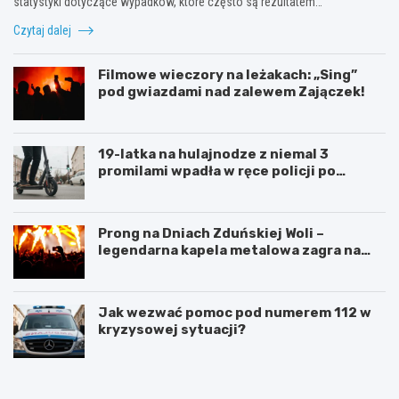
statystyki dotyczące wypadków, które często są rezultatem…
Czytaj dalej
Filmowe wieczory na leżakach: „Sing”
pod gwiazdami nad zalewem Zajączek!
19-latka na hulajnodze z niemal 3
promilami wpadła w ręce policji po
szalonej jeździe
Prong na Dniach Zduńskiej Woli –
legendarna kapela metalowa zagra na
żywo!
Jak wezwać pomoc pod numerem 112 w
kryzysowej sytuacji?
Z
G
d
m
u
i