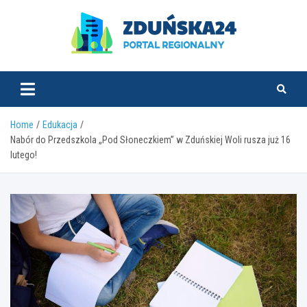
Skip
to
content
zdunska24.pl
Home
Edukacja
Nabór do Przedszkola „Pod Słoneczkiem” w Zduńskiej Woli rusza już 16
lutego!