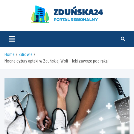
Skip
to
content
zdunska24.pl
Home
Zdrowie
Nocne dyżury apteki w Zduńskiej Woli – leki zawsze pod ręką!