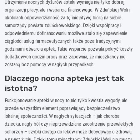
Utrzymanie nocnych dyżurów apteki wymaga nie tylko dobrej
organizacji pracy, ale i wsparcia finansowego. W Zduńskiej Woli i
okolicach odpowiedzialność za tę inicjatywę biorą na siebie
samorządy powiatu zduńskowolskiego. Dzięki współpracy i
odpowiedniemu dofinansowaniu możliwe stało się zapewnienie
ciągłości usług farmaceutycznych także poza tradycyjnymi
godzinami otwarcia aptek. Takie wsparcie pozwala pokryć koszty
dodatkowych godzin pracy oraz zapewnia, że mieszkańcy nie
zostaną bez pomocy w nagłych przypadkach.
Dlaczego nocna apteka jest tak
istotna?
Funkcjonowanie apteki w nocy to nie tylko kwestia wygody, ale
przede wszystkim element poprawiający bezpieczeństwo
lokalnej społeczności. W nagłych sytuacjach – jak choroba
dziecka, nagły ból czy nieprzewidziane zaostrzenie przewlekłych
schorzeń – szybki dostęp do leków może decydować o zdrowiu,
a nawet życiu. Dzięki temu mieszkańcy Zduńskiej Woli nie muszą