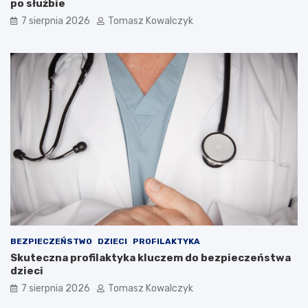
po służbie
0
7 sierpnia 2026
Tomasz Kowalczyk
2
6
r
o
k
u
BEZPIECZEŃSTWO
DZIECI
PROFILAKTYKA
Skuteczna profilaktyka kluczem do bezpieczeństwa
dzieci
7 sierpnia 2026
Tomasz Kowalczyk