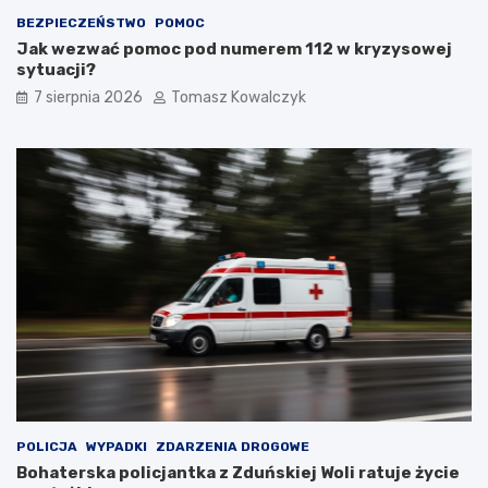
r
r
BEZPIECZEŃSTWO
POMOC
o
u
Jak wezwać pomoc pod numerem 112 w kryzysowej
w
k
sytuacji?
e
t
d
u
7 sierpnia 2026
Tomasz Kowalczyk
l
r
a
a
t
n
u
a
r
d
y
z
s
b
t
i
ó
o
w
r
!
n
i
k
a
m
i
d
POLICJA
WYPADKI
ZDARZENIA DROGOWE
o
Bohaterska policjantka z Zduńskiej Woli ratuje życie
2