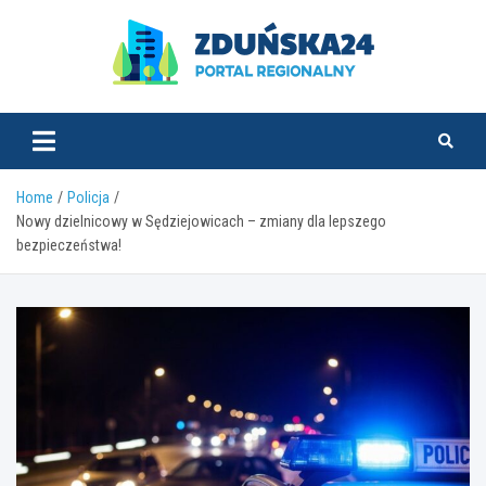
Skip
to
content
zdunska24.pl
Home
Policja
Nowy dzielnicowy w Sędziejowicach – zmiany dla lepszego
bezpieczeństwa!