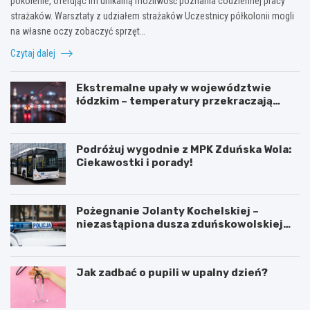
pokolenie, oferując im unikalną możliwość poznania codziennej pracy
strażaków. Warsztaty z udziałem strażaków Uczestnicy półkolonii mogli
na własne oczy zobaczyć sprzęt…
Czytaj dalej
Ekstremalne upały w województwie
łódzkim – temperatury przekraczają
35ºC!
Podróżuj wygodnie z MPK Zduńska Wola:
Ciekawostki i porady!
Pożegnanie Jolanty Kochelskiej –
niezastąpiona dusza zduńskowolskiej
policji wśród wspomnień i podziękowań
Jak zadbać o pupili w upalny dzień?
Z
G