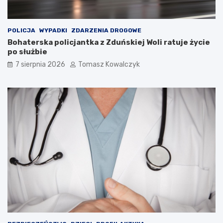
a
m
i
d
POLICJA
WYPADKI
ZDARZENIA DROGOWE
o
Bohaterska policjantka z Zduńskiej Woli ratuje życie
2
po służbie
0
7 sierpnia 2026
Tomasz Kowalczyk
2
6
r
o
k
u