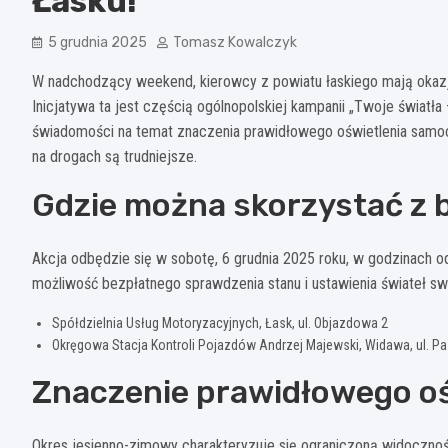
Łasku!
5 grudnia 2025
Tomasz Kowalczyk
W nadchodzący weekend, kierowcy z powiatu łaskiego mają okaz
Inicjatywa ta jest częścią ogólnopolskiej kampanii „Twoje światł
świadomości na temat znaczenia prawidłowego oświetlenia samo
na drogach są trudniejsze.
Gdzie można skorzystać z 
Akcja odbędzie się w sobotę, 6 grudnia 2025 roku, w godzinach od
możliwość bezpłatnego sprawdzenia stanu i ustawienia świateł s
Spółdzielnia Usług Motoryzacyjnych, Łask, ul. Objazdowa 2
Okręgowa Stacja Kontroli Pojazdów Andrzej Majewski, Widawa, ul. P
Znaczenie prawidłowego oś
Okres jesienno-zimowy charakteryzuje się ograniczoną widoczno