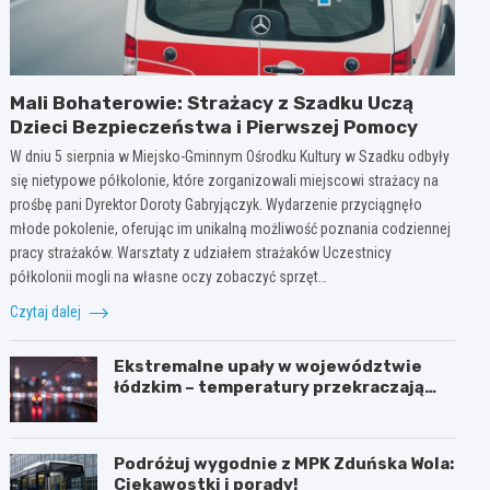
Mali Bohaterowie: Strażacy z Szadku Uczą
Dzieci Bezpieczeństwa i Pierwszej Pomocy
W dniu 5 sierpnia w Miejsko-Gminnym Ośrodku Kultury w Szadku odbyły
się nietypowe półkolonie, które zorganizowali miejscowi strażacy na
prośbę pani Dyrektor Doroty Gabryjączyk. Wydarzenie przyciągnęło
młode pokolenie, oferując im unikalną możliwość poznania codziennej
pracy strażaków. Warsztaty z udziałem strażaków Uczestnicy
półkolonii mogli na własne oczy zobaczyć sprzęt…
Czytaj dalej
Ekstremalne upały w województwie
łódzkim – temperatury przekraczają
35ºC!
Podróżuj wygodnie z MPK Zduńska Wola:
Ciekawostki i porady!