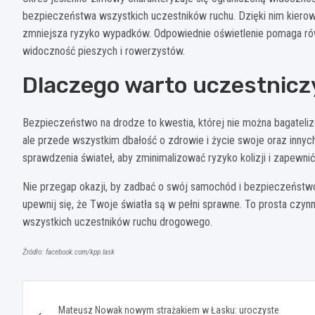
bezpieczeństwa wszystkich uczestników ruchu. Dzięki nim kierowc
zmniejsza ryzyko wypadków. Odpowiednie oświetlenie pomaga równ
widoczność pieszych i rowerzystów.
Dlaczego warto uczestnicz
Bezpieczeństwo na drodze to kwestia, której nie można bagateliz
ale przede wszystkim dbałość o zdrowie i życie swoje oraz inn
sprawdzenia świateł, aby zminimalizować ryzyko kolizji i zapewn
Nie przegap okazji, by zadbać o swój samochód i bezpieczeństwo 
upewnij się, że Twoje światła są w pełni sprawne. To prosta cz
wszystkich uczestników ruchu drogowego.
Źródło: facebook.com/kpp.lask
Nawigacja
Mateusz Nowak nowym strażakiem w Łasku: uroczyste