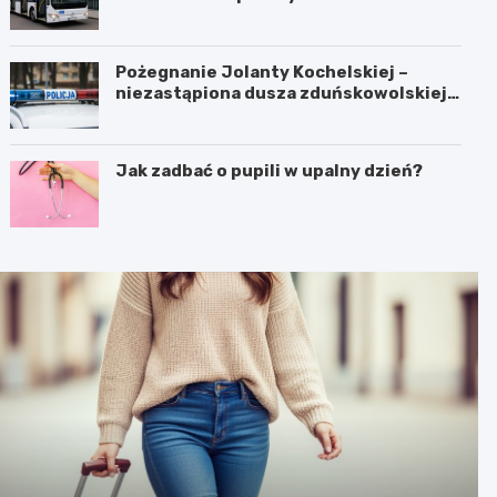
Pożegnanie Jolanty Kochelskiej –
niezastąpiona dusza zduńskowolskiej
policji wśród wspomnień i podziękowań
Jak zadbać o pupili w upalny dzień?