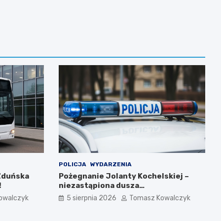
POLICJA
WYDARZENIA
Zduńska
Pożegnanie Jolanty Kochelskiej –
!
niezastąpiona dusza
zduńskowolskiej policji wśród
owalczyk
5 sierpnia 2026
Tomasz Kowalczyk
wspomnień i podziękowań