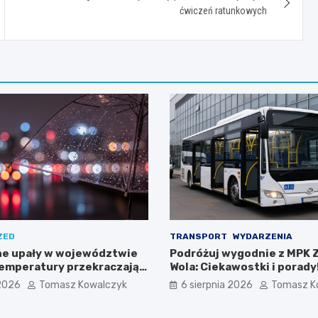
ćwiczeń ratunkowych
ZED
TRANSPORT
WYDARZENIA
e upały w województwie
Podróżuj wygodnie z MPK 
temperatury przekraczają
Wola: Ciekawostki i porady
 2026
Tomasz Kowalczyk
6 sierpnia 2026
Tomasz K