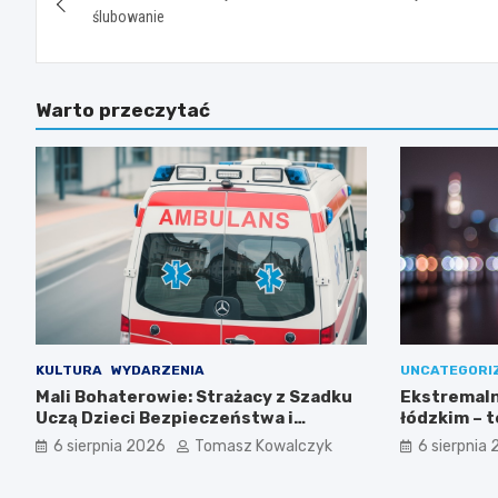
wpisu
ślubowanie
Warto przeczytać
KULTURA
WYDARZENIA
UNCATEGORI
Mali Bohaterowie: Strażacy z Szadku
Ekstremaln
Uczą Dzieci Bezpieczeństwa i
łódzkim – 
Pierwszej Pomocy
35ºC!
6 sierpnia 2026
Tomasz Kowalczyk
6 sierpnia