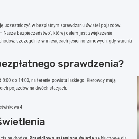
ję uczestniczyć w bezpłatnym sprawdzaniu świateł pojazdów.
a – Nasze bezpieczeństwo”, której celem jest zwiększenie
chodów, szczególnie w miesiącach jesienno-zimowych, gdy warunki
bezpłatnego sprawdzenia?
 8:00 do 14:00, na terenie powiatu łaskiego. Kierowcy mają
woich pojazdów na dwóch stacjach:
astwiskowa 4
wietlenia
ścią na drodze.
Prawidłowo ustawione światła
są kluczowe dla