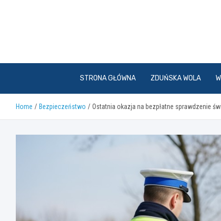
Skip
to
content
STRONA GŁÓWNA
ZDUŃSKA WOLA
W
Home
Bezpieczeństwo
Ostatnia okazja na bezpłatne sprawdzenie świ