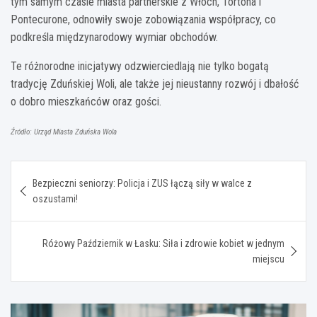
tym samym czasie miasta partnerskie z Włoch, Tortona i
Pontecurone, odnowiły swoje zobowiązania współpracy, co
podkreśla międzynarodowy wymiar obchodów.
Te różnorodne inicjatywy odzwierciedlają nie tylko bogatą
tradycję Zduńskiej Woli, ale także jej nieustanny rozwój i dbałość
o dobro mieszkańców oraz gości.
Źródło: Urząd Miasta Zduńska Wola
Nawigacja
Bezpieczni seniorzy: Policja i ZUS łączą siły w walce z
wpisu
oszustami!
Różowy Październik w Łasku: Siła i zdrowie kobiet w jednym
miejscu