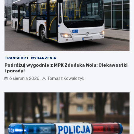
s
b
t
i
ó
o
w
r
!
n
i
k
a
m
i
d
TRANSPORT
WYDARZENIA
o
Podróżuj wygodnie z MPK Zduńska Wola: Ciekawostki
2
i porady!
0
6 sierpnia 2026
Tomasz Kowalczyk
2
6
r
o
k
u