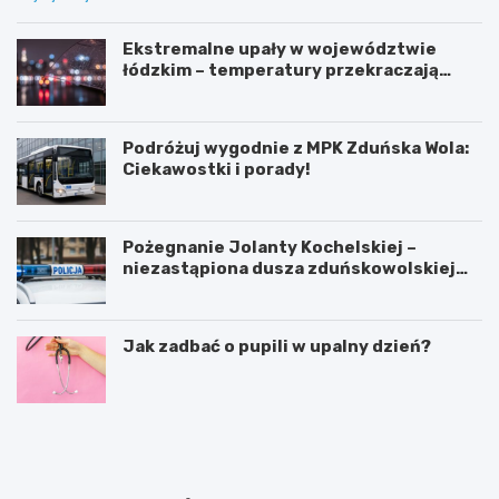
Ekstremalne upały w województwie
łódzkim – temperatury przekraczają
35ºC!
Podróżuj wygodnie z MPK Zduńska Wola:
Ciekawostki i porady!
Pożegnanie Jolanty Kochelskiej –
niezastąpiona dusza zduńskowolskiej
policji wśród wspomnień i podziękowań
Jak zadbać o pupili w upalny dzień?
Z
G
d
m
u
i
ń
n
s
a