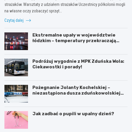
strażaków. Warsztaty z udziałem strażaków Uczestnicy półkolonii mogli
na własne oczy zobaczyć sprzęt…
Czytaj dalej
Ekstremalne upały w województwie
łódzkim – temperatury przekraczają
35ºC!
Podróżuj wygodnie z MPK Zduńska Wola:
Ciekawostki i porady!
Pożegnanie Jolanty Kochelskiej –
niezastąpiona dusza zduńskowolskiej
policji wśród wspomnień i podziękowań
Jak zadbać o pupili w upalny dzień?
Z
G