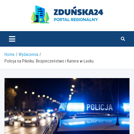
Skip
to
content
zdunska24.pl
Home
Wydarzenia
Policja na Pikniku: Bezpieczeństwo i Kariera w Łasku