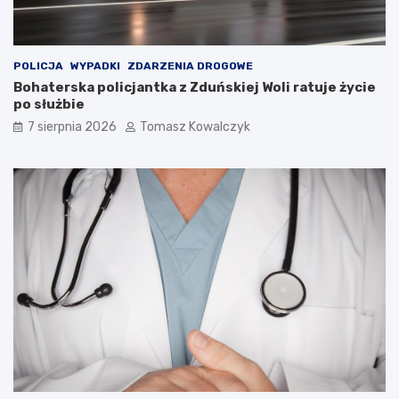
a
m
i
d
POLICJA
WYPADKI
ZDARZENIA DROGOWE
o
Bohaterska policjantka z Zduńskiej Woli ratuje życie
2
po służbie
0
7 sierpnia 2026
Tomasz Kowalczyk
2
6
r
o
k
u