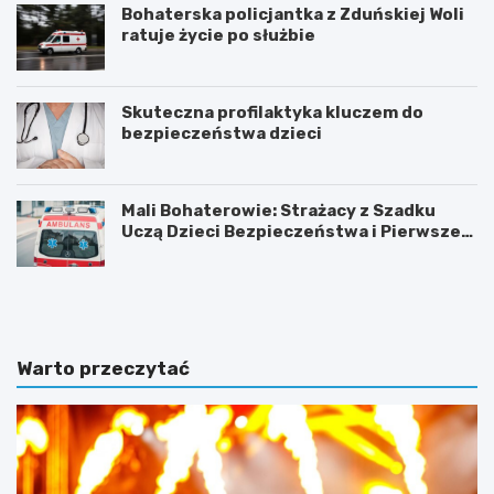
Bohaterska policjantka z Zduńskiej Woli
ratuje życie po służbie
Skuteczna profilaktyka kluczem do
bezpieczeństwa dzieci
Mali Bohaterowie: Strażacy z Szadku
Uczą Dzieci Bezpieczeństwa i Pierwszej
Pomocy
Z
G
d
m
u
i
ń
n
s
a
Warto przeczytać
k
Ł
a
a
W
s
o
k
l
m
a
o
i
d