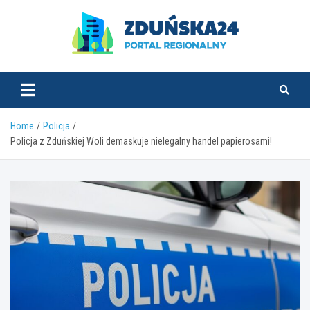
Skip
to
content
zdunska24.pl
Home
Policja
Policja z Zduńskiej Woli demaskuje nielegalny handel papierosami!