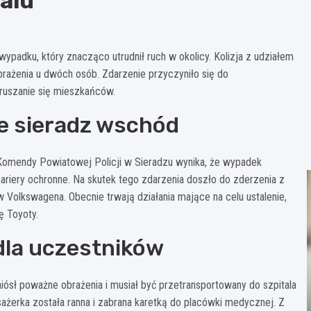
alu
padku, który znacząco utrudnił ruch w okolicy. Kolizja z udziałem
żenia u dwóch osób. Zdarzenie przyczyniło się do
oruszanie się mieszkańców.
le sieradz wschód
z Komendy Powiatowej Policji w Sieradzu wynika, że wypadek
ariery ochronne. Na skutek tego zdarzenia doszło do zderzenia z
 w Volkswagena. Obecnie trwają działania mające na celu ustalenie,
ę Toyoty.
dla uczestników
iósł poważne obrażenia i musiał być przetransportowany do szpitala
ażerka została ranna i zabrana karetką do placówki medycznej. Z