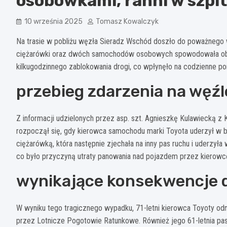
osobówkami, ranni w szpit
10 września 2025
Tomasz Kowalczyk
Na trasie w pobliżu węzła Sieradz Wschód doszło do poważnego wy
ciężarówki oraz dwóch samochodów osobowych spowodowała obra
kilkugodzinnego zablokowania drogi, co wpłynęło na codzienne p
przebieg zdarzenia na węź
Z informacji udzielonych przez asp. szt. Agnieszkę Kulawiecką 
rozpoczął się, gdy kierowca samochodu marki Toyota uderzył w b
ciężarówką, która następnie zjechała na inny pas ruchu i uderzyła
co było przyczyną utraty panowania nad pojazdem przez kierowc
wynikające konsekwencje 
W wyniku tego tragicznego wypadku, 71-letni kierowca Toyoty odn
przez Lotnicze Pogotowie Ratunkowe. Również jego 61-letnia pas