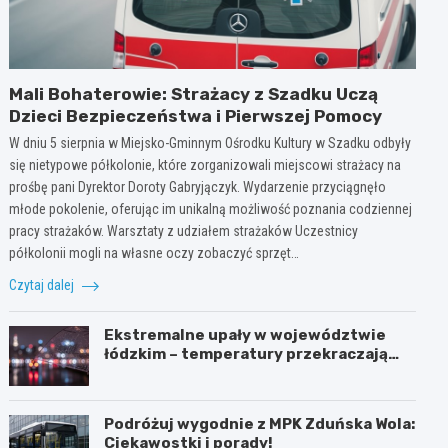
Mali Bohaterowie: Strażacy z Szadku Uczą
Dzieci Bezpieczeństwa i Pierwszej Pomocy
W dniu 5 sierpnia w Miejsko-Gminnym Ośrodku Kultury w Szadku odbyły
się nietypowe półkolonie, które zorganizowali miejscowi strażacy na
prośbę pani Dyrektor Doroty Gabryjączyk. Wydarzenie przyciągnęło
młode pokolenie, oferując im unikalną możliwość poznania codziennej
pracy strażaków. Warsztaty z udziałem strażaków Uczestnicy
półkolonii mogli na własne oczy zobaczyć sprzęt…
Czytaj dalej
Ekstremalne upały w województwie
łódzkim – temperatury przekraczają
35ºC!
Podróżuj wygodnie z MPK Zduńska Wola:
Ciekawostki i porady!