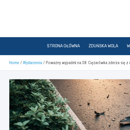
Skip
to
content
STRONA GŁÓWNA
ZDUŃSKA WOLA
W
Home
Wydarzenia
Poważny wypadek na S8: Ciężarówka zderza się z 