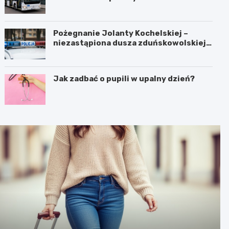
Pożegnanie Jolanty Kochelskiej –
niezastąpiona dusza zduńskowolskiej
policji wśród wspomnień i podziękowań
Jak zadbać o pupili w upalny dzień?