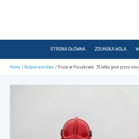
Skip
to
content
STRONA GŁÓWNA
ZDUŃSKA WOLA
W
Home
Bezpieczeństwo
Pożar w Pruszkowie: 70-latka ginie przez ni