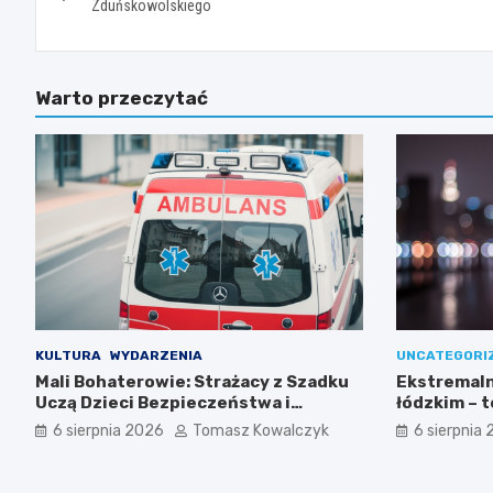
wpisu
Zduńskowolskiego
Warto przeczytać
KULTURA
WYDARZENIA
UNCATEGORI
Mali Bohaterowie: Strażacy z Szadku
Ekstremaln
Uczą Dzieci Bezpieczeństwa i
łódzkim – 
Pierwszej Pomocy
35ºC!
6 sierpnia 2026
Tomasz Kowalczyk
6 sierpnia