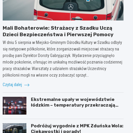
Mali Bohaterowie: Strażacy z Szadku Uczą
Dzieci Bezpieczeństwa i Pierwszej Pomocy
W dniu 5 sierpnia w Miejsko-Gminnym Ośrodku Kultury w Szadku odbyły
się nietypowe półkolonie, które zorganizowali miejscowi strażacy na
prośbę pani Dyrektor Doroty Gabryjączyk. Wydarzenie przyciągnęło
młode pokolenie, oferując im unikalną możliwość poznania codziennej
pracy strażaków. Warsztaty z udziałem strażaków Uczestnicy
półkolonii mogli na własne oczy zobaczyć sprzęt…
Czytaj dalej
Ekstremalne upały w województwie
łódzkim – temperatury przekraczają
35ºC!
Podróżuj wygodnie z MPK Zduńska Wola:
Ciekawostki i porady!