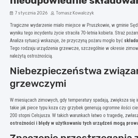
nieodpowiednie składowan
7 stycznia 2026
Tomasz Kowalczyk
Tragiczne wydarzenie miało miejsce w Pruszkowie, w gminie Sęd
wyniku tego incydentu życie straciła 70-letnia kobieta. Straż poż
Analiza sytuacji wskazuje, że przyczyną pożaru mogło być
składo
Tego rodzaju urządzenia grzewcze, szczególnie w okresie zimow
należytą ostrożnością.
Niebezpieczeństwa związa
grzewczymi
W miesiącach zimowych, gdy temperatury spadają, zwiększa się i
takie jak piece typu koza czy grzybek generują ogromne ilości c
200 stopni Celsjusza. W takich warunkach łatwo o tragedię, zwłas
ostrożności i błędy w użytkowaniu tych urządzeń mogą prowa
Znaczenie przestrzegania