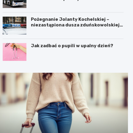
Pożegnanie Jolanty Kochelskiej –
niezastąpiona dusza zduńskowolskiej
policji wśród wspomnień i podziękowań
Jak zadbać o pupili w upalny dzień?