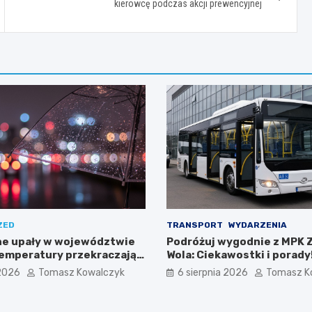
kierowcę podczas akcji prewencyjnej
ZED
TRANSPORT
WYDARZENIA
e upały w województwie
Podróżuj wygodnie z MPK 
temperatury przekraczają
Wola: Ciekawostki i porady
 2026
Tomasz Kowalczyk
6 sierpnia 2026
Tomasz K