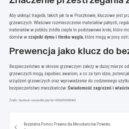
Aby uniknąć tragedii, takich jak ta w Pruszkowie, kluczowe jest p
grzewczych. Właściwe rozmieszczenie materiałów palnych, regula
materiałów w pobliżu źródła ciepła to podstawowe kroki, które
domów w
czujniki dymu i tlenku węgla
, które mogą w porę ost
Prewencja jako klucz do b
Bezpieczeństwo w okresie grzewczym zależy w dużej mierze od pr
grzewczych mogą zapobiec awariom, a co za tym idzie, potencja
urządzeń grzewczych oraz wprowadzenie do codziennego użytku
bezpieczeństwo mieszkańców.
Świadomość zagrożeń i właści
Źródło: facebook.com/profile.php?id=100068943408443
Nawigacja
Bezpłatna Pomoc Prawna dla Mieszkańców Powiatu