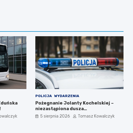
POLICJA
WYDARZENIA
Zduńska
Pożegnanie Jolanty Kochelskiej –
!
niezastąpiona dusza
zduńskowolskiej policji wśród
owalczyk
5 sierpnia 2026
Tomasz Kowalczyk
wspomnień i podziękowań