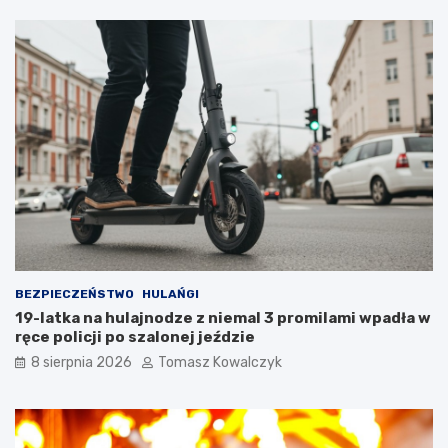
l
r
a
a
t
n
u
a
r
d
y
z
s
b
t
i
ó
o
w
r
!
n
i
k
a
m
i
BEZPIECZEŃSTWO
HULAŃGI
d
19-latka na hulajnodze z niemal 3 promilami wpadła w
o
ręce policji po szalonej jeździe
2
8 sierpnia 2026
Tomasz Kowalczyk
0
2
6
r
o