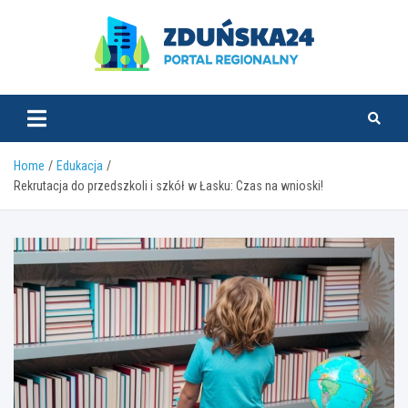
Skip
to
content
zdunska24.pl
Home
Edukacja
Rekrutacja do przedszkoli i szkół w Łasku: Czas na wnioski!