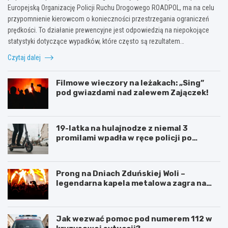
Europejską Organizację Policji Ruchu Drogowego ROADPOL, ma na celu
przypomnienie kierowcom o konieczności przestrzegania ograniczeń
prędkości. To działanie prewencyjne jest odpowiedzią na niepokojące
statystyki dotyczące wypadków, które często są rezultatem…
Czytaj dalej
Filmowe wieczory na leżakach: „Sing”
pod gwiazdami nad zalewem Zajączek!
19-latka na hulajnodze z niemal 3
promilami wpadła w ręce policji po
szalonej jeździe
Prong na Dniach Zduńskiej Woli –
legendarna kapela metalowa zagra na
żywo!
Jak wezwać pomoc pod numerem 112 w