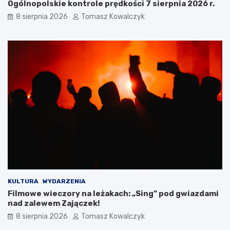
Ogólnopolskie kontrole prędkości 7 sierpnia 2026 r.
w
y
8 sierpnia 2026
Tomasz Kowalczyk
e
s
t
t
r
y
a
k
s
ę
y
:
p
n
i
o
e
w
s
a
z
i
o
n
-
f
r
r
o
a
w
s
e
t
KULTURA
WYDARZENIA
r
r
Filmowe wieczory na leżakach: „Sing” pod gwiazdami
o
u
nad zalewem Zajączek!
w
k
e
t
8 sierpnia 2026
Tomasz Kowalczyk
d
u