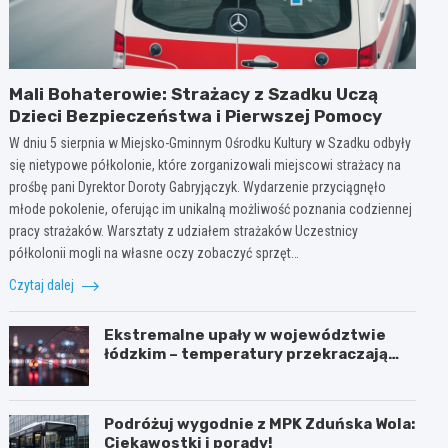
Mali Bohaterowie: Strażacy z Szadku Uczą
Dzieci Bezpieczeństwa i Pierwszej Pomocy
W dniu 5 sierpnia w Miejsko-Gminnym Ośrodku Kultury w Szadku odbyły
się nietypowe półkolonie, które zorganizowali miejscowi strażacy na
prośbę pani Dyrektor Doroty Gabryjączyk. Wydarzenie przyciągnęło
młode pokolenie, oferując im unikalną możliwość poznania codziennej
pracy strażaków. Warsztaty z udziałem strażaków Uczestnicy
półkolonii mogli na własne oczy zobaczyć sprzęt…
Czytaj dalej
Ekstremalne upały w województwie
łódzkim – temperatury przekraczają
35ºC!
Podróżuj wygodnie z MPK Zduńska Wola:
Ciekawostki i porady!