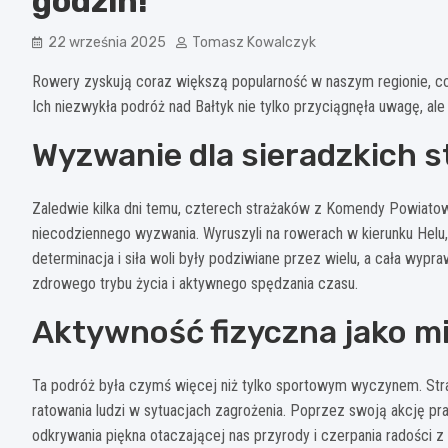
godzin!
22 września 2025
Tomasz Kowalczyk
Rowery zyskują coraz większą popularność w naszym regionie, co
Ich niezwykła podróż nad Bałtyk nie tylko przyciągnęła uwagę, ale 
Wyzwanie dla sieradzkich 
Zaledwie kilka dni temu, czterech strażaków z Komendy Powiato
niecodziennego wyzwania. Wyruszyli na rowerach w kierunku Helu
determinacja i siła woli były podziwiane przez wielu, a cała wypra
zdrowego trybu życia i aktywnego spędzania czasu.
Aktywność fizyczna jako m
Ta podróż była czymś więcej niż tylko sportowym wyczynem. Straża
ratowania ludzi w sytuacjach zagrożenia. Poprzez swoją akcję pr
odkrywania piękna otaczającej nas przyrody i czerpania radości z