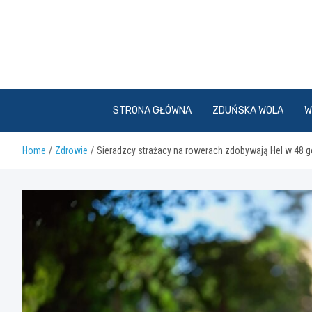
Skip
to
content
STRONA GŁÓWNA
ZDUŃSKA WOLA
W
Home
Zdrowie
Sieradzcy strażacy na rowerach zdobywają Hel w 48 g