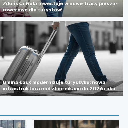
Zduńska Wola inwestuje w nowe trasy pieszo-
rowerowe dla turystów!
Gmina Łask modernizuje turystykę: nowa
infrastruktura nad zbiornikami do 2026 roku