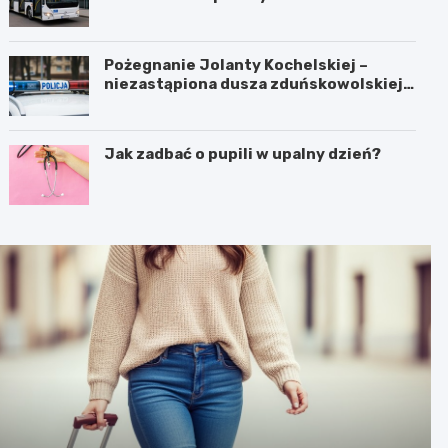
Pożegnanie Jolanty Kochelskiej –
niezastąpiona dusza zduńskowolskiej
policji wśród wspomnień i podziękowań
Jak zadbać o pupili w upalny dzień?