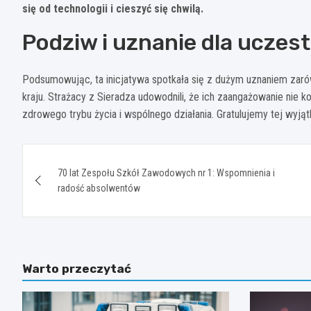
się od technologii i cieszyć się chwilą.
Podziw i uznanie dla ucze
Podsumowując, ta inicjatywa spotkała się z dużym uznaniem zaró
kraju. Strażacy z Sieradza udowodnili, że ich zaangażowanie nie koń
zdrowego trybu życia i wspólnego działania. Gratulujemy tej wyj
Nawigacja
70 lat Zespołu Szkół Zawodowych nr 1: Wspomnienia i
wpisu
radość absolwentów
Warto przeczytać