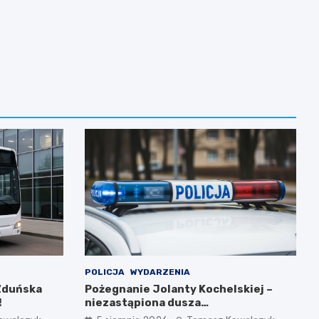
POLICJA
WYDARZENIA
Zduńska
Pożegnanie Jolanty Kochelskiej –
!
niezastąpiona dusza
zduńskowolskiej policji wśród