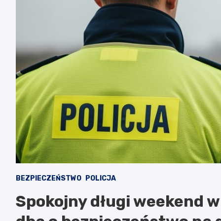
BEZPIECZEŃSTWO
POLICJA
Spokojny długi weekend w 