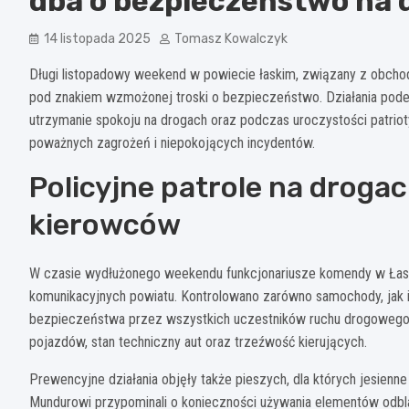
dba o bezpieczeństwo na 
14 listopada 2025
Tomasz Kowalczyk
Długi listopadowy weekend w powiecie łaskim, związany z obch
pod znakiem wzmożonej troski o bezpieczeństwo. Działania podej
utrzymanie spokoju na drogach oraz podczas uroczystości patrio
poważnych zagrożeń i niepokojących incydentów.
Policyjne patrole na droga
kierowców
W czasie wydłużonego weekendu funkcjonariusze komendy w Łasku 
komunikacyjnych powiatu. Kontrolowano zarówno samochody, jak 
bezpieczeństwa przez wszystkich uczestników ruchu drogowego. P
pojazdów, stan techniczny aut oraz trzeźwość kierujących.
Prewencyjne działania objęły także pieszych, dla których jesie
Mundurowi przypominali o konieczności używania elementów od