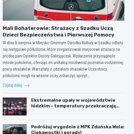
Mali Bohaterowie: Strażacy z Szadku Uczą
Dzieci Bezpieczeństwa i Pierwszej Pomocy
W dniu 5 sierpnia w Miejsko-Gminnym Ośrodku Kultury w Szadku odbyły
się nietypowe półkolonie, które zorganizowali miejscowi strażacy na
prośbę pani Dyrektor Doroty Gabryjączyk. Wydarzenie przyciągnęło
młode pokolenie, oferując im unikalną możliwość poznania codziennej
pracy strażaków. Warsztaty z udziałem strażaków Uczestnicy
półkolonii mogli na własne oczy zobaczyć sprzęt…
Czytaj dalej
Ekstremalne upały w województwie
łódzkim – temperatury przekraczają
35ºC!
Podróżuj wygodnie z MPK Zduńska Wola:
Ciekawostki i porady!