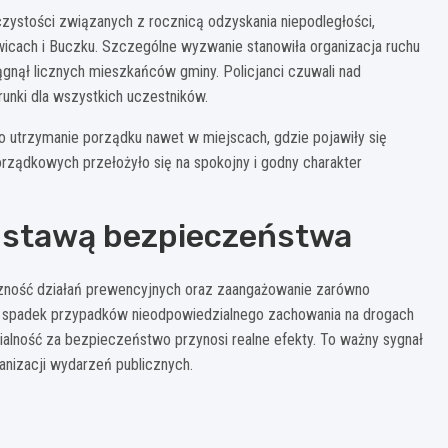
zystości związanych z rocznicą odzyskania niepodległości,
wicach i Buczku. Szczególne wyzwanie stanowiła organizacja ruchu
iągnął licznych mieszkańców gminy. Policjanci czuwali nad
nki dla wszystkich uczestników.
 utrzymanie porządku nawet w miejscach, gdzie pojawiły się
orządkowych przełożyło się na spokojny i godny charakter
dstawą bezpieczeństwa
czność działań prewencyjnych oraz zaangażowanie zarówno
ny spadek przypadków nieodpowiedzialnego zachowania na drogach
lność za bezpieczeństwo przynosi realne efekty. To ważny sygnał
nizacji wydarzeń publicznych.