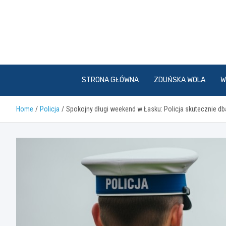
Skip
to
content
STRONA GŁÓWNA
ZDUŃSKA WOLA
W
Home
Policja
Spokojny długi weekend w Łasku: Policja skutecznie d