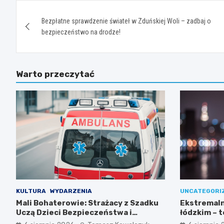
Nawigacja
Bezpłatne sprawdzenie świateł w Zduńskiej Woli – zadbaj o
wpisu
bezpieczeństwo na drodze!
Warto przeczytać
KULTURA
WYDARZENIA
UNCATEGORI
Mali Bohaterowie: Strażacy z Szadku
Ekstremaln
Uczą Dzieci Bezpieczeństwa i
łódzkim – 
Pierwszej Pomocy
35ºC!