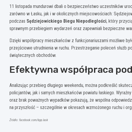
11 listopada mundurowi dbali o bezpieczeństwo uczestników uroc
zarówno w Łasku, jak i w okolicznych miejscowościach: Sędziejo
podczas
Sędziejowickiego Biegu Niepodległości
, który przyc
sprawnym przebiegiem wydarzeń oraz zapewniali bezpieczne waru
Dzięki współpracy mieszkańców z funkcjonariuszami możliwe było
przejściowe utrudnienia w ruchu. Przestrzeganie poleceń służb p
świątecznych obchodów.
Efektywna współpraca po
Analizując przebieg długiego weekendu, można podkreślić skute
policjantów, jak i samych mieszkańców powiatu łaskiego. Wyraź
oraz brak poważnych wypadków pokazują, że wspólna odpowiedzia
na przyszłość – szczególnie w okresach wzmożonego ruchu i orga
Źródło: facebook.com/kpp.lask