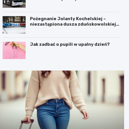
Pożegnanie Jolanty Kochelskiej –
niezastąpiona dusza zduńskowolskiej
policji wśród wspomnień i podziękowań
Jak zadbać o pupili w upalny dzień?