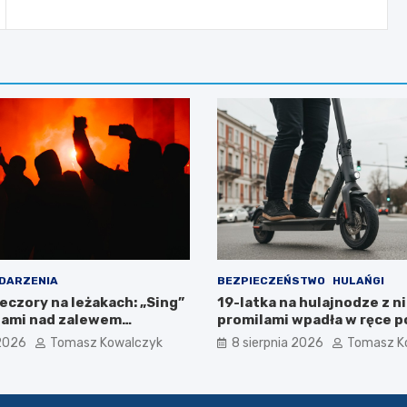
DARZENIA
BEZPIECZEŃSTWO
HULAŃGI
eczory na leżakach: „Sing”
19-latka na hulajnodze z n
dami nad zalewem
promilami wpadła w ręce po
szalonej jeździe
 2026
Tomasz Kowalczyk
8 sierpnia 2026
Tomasz K