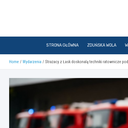
Skip
to
content
STRONA GŁÓWNA
ZDUŃSKA WOLA
W
Home
Wydarzenia
Strażacy z Łask doskonalą techniki ratownicze 