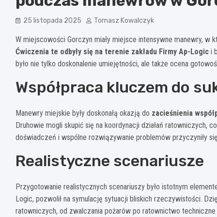
podczas manewrów w Gor
25 listopada 2025
Tomasz Kowalczyk
W miejscowości Gorczyn miały miejsce intensywne manewry, w któ
Ćwiczenia te odbyły się na terenie zakładu Firmy Ap-Logic
i 
było nie tylko doskonalenie umiejętności, ale także ocena gotowo
Współpraca kluczem do su
Manewry miejskie były doskonałą okazją do
zacieśnienia współ
Druhowie mogli skupić się na koordynacji działań ratowniczych, 
doświadczeń i wspólne rozwiązywanie problemów przyczyniły się
Realistyczne scenariusze
Przygotowanie realistycznych scenariuszy było istotnym element
Logic, pozwolił na symulację sytuacji bliskich rzeczywistości. Dz
ratowniczych, od zwalczania pożarów po ratownictwo techniczne