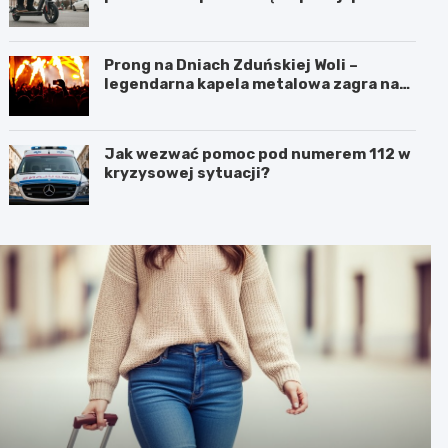
szalonej jeździe
Prong na Dniach Zduńskiej Woli –
legendarna kapela metalowa zagra na
żywo!
Jak wezwać pomoc pod numerem 112 w
kryzysowej sytuacji?