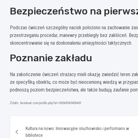
Bezpieczeństwo na pierws
Podczas ćwiczeń szczególny nacisk położono na zachowanie zas
przestrzeganiu procedur, manewry przebiegły bez zakłóceń. Bezp
skoncentrowanie się na doskonaleniu umiejętności taktycznych.
Poznanie zakładu
Na zakończenie ćwiczeń strażacy mieli okazję zwiedzić teren zakł
ze specyfiką obiektu, co może być nieocenioną wiedzą w przypadku
podnoszą poziom bezpieczeństwa, ale także budują zaufanie pomi
Źródło: facebook.com/profile.php?id=100068943408443
Nawigacja
Kultura na nowo: Innowacyjne słuchowisko i performans w
wpisu
bibliotece