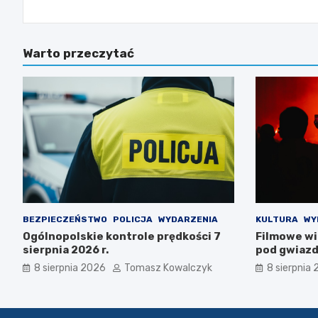
Warto przeczytać
BEZPIECZEŃSTWO
POLICJA
WYDARZENIA
KULTURA
WY
Ogólnopolskie kontrole prędkości 7
Filmowe wi
sierpnia 2026 r.
pod gwiaz
Zajączek!
8 sierpnia 2026
Tomasz Kowalczyk
8 sierpnia