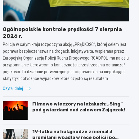
Ogólnopolskie kontrole prędkości 7 sierpnia
2026 r.
Policja w całym kraju rozpoczyna akcję „PRĘDKOŚĆ”, której celem jest
poprawa bezpieczeństwa na drogach. Inicjatywa ta, wspierana przez
Europejską Organizację Policji Ruchu Drogowego ROADPOL, ma na celu
przypomnienie kierowcom o konieczności przestrzegania ograniczeń
prędkości. To działanie prewencyjne jest odpowiedzią na niepokojące
statystyki dotyczące wypadków, które często są rezultatem…
Czytaj dalej
Filmowe wieczory na leżakach: „Sing”
pod gwiazdami nad zalewem Zajączek!
19-latka na hulajnodze z niemal 3
promilami wpadła w ręce policji po