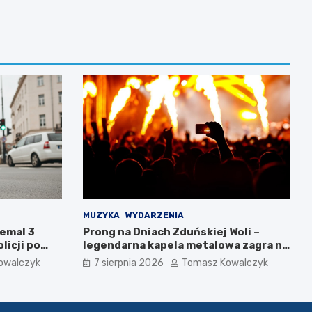
MUZYKA
WYDARZENIA
iemal 3
Prong na Dniach Zduńskiej Woli –
licji po
legendarna kapela metalowa zagra na
żywo!
owalczyk
7 sierpnia 2026
Tomasz Kowalczyk