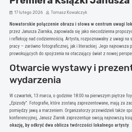
Premiera Książki Janusza 
17 lutego 2026
Tomasz Kowalczyk
Nowatorskie połączenie obrazu i słowa w centrum uwagi lok
przez Janusza Ziarnika, zapowiada się jako niecodzienna propozyc
i refleksję nad codziennością. Artysta, rozpoznawalny z uwagi na s
pracy – zarówno fotograficznej, jak i literackiej. Jego najnowsza
prowokujących do spojrzenia na otaczający świat z nowej perspe
Otwarcie wystawy i prezent
wydarzenia
W czwartek, 13 marca, o godzinie 18:00 na pierwszym piętrze foy
„Epizody”. Fotografie, które zostaną zaprezentowane, mają za zad
pomiędzy jawą a marzeniem. Organizatorzy przewidzieli także spo
konferencyjnej, Janusz Ziarnik zaprezentuje swoją najnowszą ksi
okazję, by odkryć dwa oblicza twórczości lokalnego artysty
.