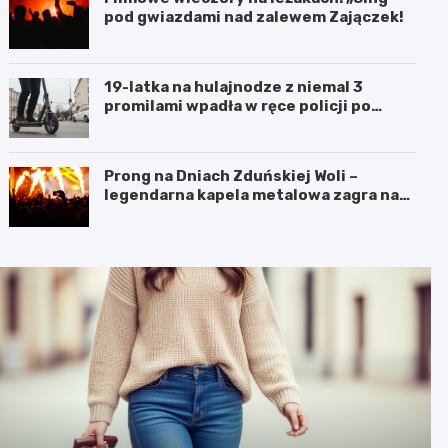
pod gwiazdami nad zalewem Zajączek!
19-latka na hulajnodze z niemal 3
promilami wpadła w ręce policji po
szalonej jeździe
Prong na Dniach Zduńskiej Woli –
legendarna kapela metalowa zagra na
żywo!