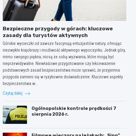
Bezpieczne przygody w górach: kluczowe
zasady dla turystów aktywnych
Górskie wycieczki od zawsze fascynują entuzjastów natury, oferując
niezwykłe krajobrazy i możliwość aktywnego wypoczynku. Jednak góry,
mimo swojego piękna, niosą ze sobą wyzwania, które mogą być
nieprzewidywalne. Niewłaściwe przygotowanie czy lekceważenie
podstawowych zasad bezpieczeństwa może sprawić, że przyjemna
przygoda zamieni się w ryzykowne doświadczenie. Kluczowe aspekty
bezpieczeństwa w…
Czytaj dalej
Ogólnopolskie kontrole prędkości 7
sierpnia 2026 r.
Filmowe wieczory na leżakach: „Sing”