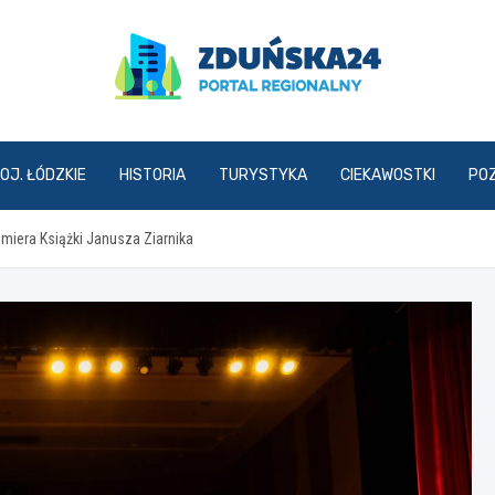
zdunska24.pl
OJ. ŁÓDZKIE
HISTORIA
TURYSTYKA
CIEKAWOSTKI
PO
emiera Książki Janusza Ziarnika