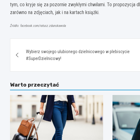
tym, co kryje się za pozornie zwykłymi chwilami. To propozycja d
zarówno na zdjęciach, jak i na kartach książki.
Źródło: facebook.com/ratusz.zdunskawola
Nawigacja
Wybierz swojego ulubionego dzielnicowego w plebiscycie
wpisu
#SuperDzielnicowy!
Warto przeczytać