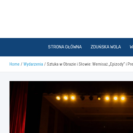
Skip
to
content
STRONA GŁÓWNA
ZDUŃSKA WOLA
W
Home
Wydarzenia
Sztuka w Obrazie i Słowie: Wernisaż „Epizody” i Pr