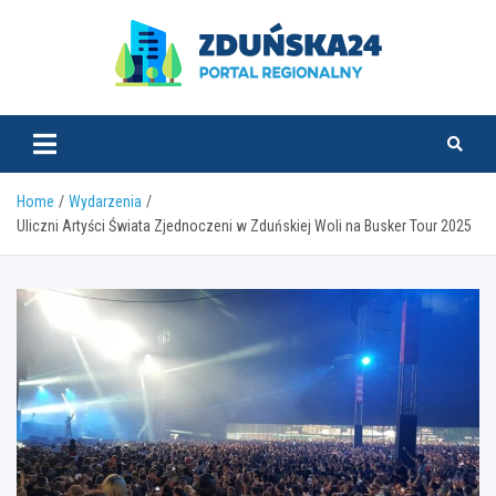
Skip
to
content
zdunska24.pl
Home
Wydarzenia
Uliczni Artyści Świata Zjednoczeni w Zduńskiej Woli na Busker Tour 2025