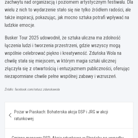
zachwytu nad organizacją i poziomem artystycznym festiwalu. Dla
wielu z nich to wydarzenie stało się nie tylko źródłem radości, ale
także inspiracji, pokazując, jak mocno sztuka potrafi wpływać na
ludzkie emocje.
Busker Tour 2025 udowodnił, że sztuka uliczna ma zdolność
łączenia ludzi i tworzenia przestrzeni, gdzie wszyscy mogą
wspólnie celebrować piękno i kreatywność. Zduńska Wola na
chwilę stała się miejscem, w którym magia sztuki ulicznej
złączyła się z otwartością i entuzjazmem publiczności, oferując
niezapomniane chwile pełne wspólnej zabawy i wzruszeń.
Źródło: facebook.com/ratusz.zdunskawola
Nawigacja
Pożar w Piaskach: Bohaterska akcja OSP i JRG w akcji
wpisu
ratunkowej
Gminne manewry OSP: Akcja ratunkowa w Strońsku po wypadku