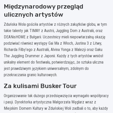
Międzynarodowy przegląd
ulicznych artystów
Zduńska Wola gościła artystów z różnych zakątków globu, w tym
takie talenty jak TIMAY z Austrii, Juggling Dom z Australii, oraz
DEANisHOME z Bułgarii. Uczestnicy mieli niepowtarzalną okazję
podziwiać również występy Gai Ma z Włoch, Justina 3 z Litwy,
Richarda Filby’ego z Australii, Alvina Yonga z Malezji oraz Gaku
The Juggling Drummer z Japonii. Każdy z tych artystów wniósł
unikalny element do festiwalu, potwierdzając, że sztuka uliczna
jest prawdziwym językiem uniwersalnym, zdolnym do
przekraczania granic kulturowych.
Za kulisami Busker Tour
Organizowanie tak dużego przedsięwzięcia wymagało współpracy
i pasji. Dyrektorka artystyczna Małgorzata Węglarz wraz z
Miejskim Domem Kultury w Zduńskiej Woli zadbali o to, aby każdy