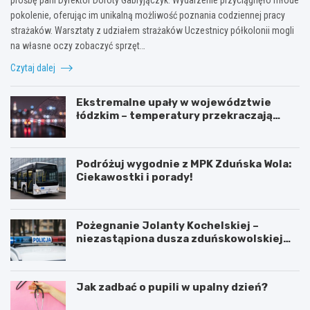
pokolenie, oferując im unikalną możliwość poznania codziennej pracy
strażaków. Warsztaty z udziałem strażaków Uczestnicy półkolonii mogli
na własne oczy zobaczyć sprzęt…
Czytaj dalej
Ekstremalne upały w województwie
łódzkim – temperatury przekraczają
35ºC!
Podróżuj wygodnie z MPK Zduńska Wola:
Ciekawostki i porady!
Pożegnanie Jolanty Kochelskiej –
niezastąpiona dusza zduńskowolskiej
policji wśród wspomnień i podziękowań
Jak zadbać o pupili w upalny dzień?