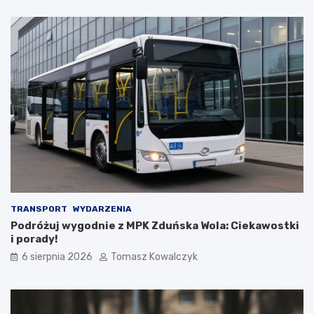
a
a
t
n
u
a
r
d
y
z
s
b
t
i
ó
o
w
r
!
n
i
k
a
m
i
d
TRANSPORT
WYDARZENIA
o
Podróżuj wygodnie z MPK Zduńska Wola: Ciekawostki
2
i porady!
0
6 sierpnia 2026
Tomasz Kowalczyk
2
6
r
o