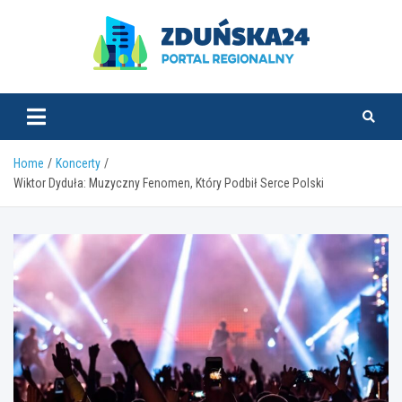
Skip
to
content
zdunska24.pl
Home
Koncerty
Wiktor Dyduła: Muzyczny Fenomen, Który Podbił Serce Polski