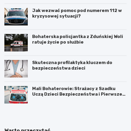
Jak wezwać pomoc pod numerem 112 w
kryzysowej sytuacji?
Bohaterska policjantka z Zduńskiej Woli
ratuje życie po służbie
Skuteczna profilaktyka kluczem do
bezpieczeństwa dzieci
Mali Bohaterowie: Strażacy z Szadku
Uczą Dzieci Bezpieczeństwa i Pierwszej
Pomocy
Z
G
d
m
u
i
ń
n
s
a
Warto przeczytać
k
Ł