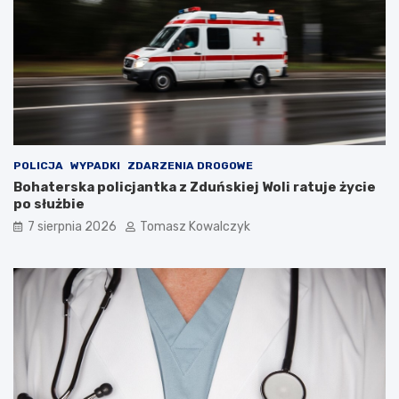
t
i
ó
o
w
r
!
n
i
k
a
m
i
d
POLICJA
WYPADKI
ZDARZENIA DROGOWE
o
Bohaterska policjantka z Zduńskiej Woli ratuje życie
2
po służbie
0
7 sierpnia 2026
Tomasz Kowalczyk
2
6
r
o
k
u