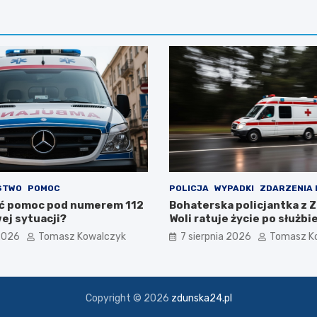
STWO
POMOC
POLICJA
WYPADKI
ZDARZENIA
ć pomoc pod numerem 112
Bohaterska policjantka z 
ej sytuacji?
Woli ratuje życie po służbi
 2026
Tomasz Kowalczyk
7 sierpnia 2026
Tomasz K
Copyright © 2026
zdunska24.pl