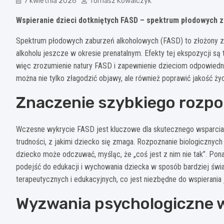
7 kwietnia 2026
Tomasz Kowalczyk
Wspieranie dzieci dotkniętych FASD – spektrum płodowych 
Spektrum płodowych zaburzeń alkoholowych (FASD) to złożony zes
alkoholu jeszcze w okresie prenatalnym. Efekty tej ekspozycji s
więc zrozumienie natury FASD i zapewnienie dzieciom odpowiedni
można nie tylko złagodzić objawy, ale również poprawić jakość ży
Znaczenie szybkiego rozp
Wczesne wykrycie FASD jest kluczowe dla skutecznego wsparcia 
trudności, z jakimi dziecko się zmaga. Rozpoznanie biologiczny
dziecko może odczuwać, myśląc, że „coś jest z nim nie tak”. Ponad
podejść do edukacji i wychowania dziecka w sposób bardziej świ
terapeutycznych i edukacyjnych, co jest niezbędne do wspierania
Wyzwania psychologiczne w