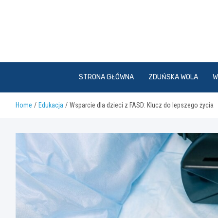
Skip
to
content
STRONA GŁÓWNA
ZDUŃSKA WOLA
W
Home
Edukacja
Wsparcie dla dzieci z FASD: Klucz do lepszego życia