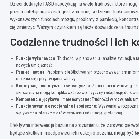
Dzieci dotknięte FASD napotykają na wiele trudności, które mogą
poziom inteligencji często jest w normie, codzienne funkcjonowa
wykonawczych funkcjach mózgu, problemy z pamięcią, koncentra
się zmierzyć. Ważnym czynnikiem są także doświadczenia traumat
Codzienne trudności i ich
Funkcje wykonawcze:
Trudności w planowaniu i analizie sytuacji, a 
nowych umiejętności.
Pamięć i uwaga:
Problemy z krótkotrwałym przechowywaniem informa
uczenia się i przyswajania wiedzy.
Koordynacja motoryczna i sensoryczna:
Zaburzenia równowagi i ko
sensoryczną mogą komplikować rozwój fizyczny i adaptację do środ
Kompetencje językowe i matematyczne:
Trudności w rozwijaniu um
Funkcjonowanie emocjonalne i społeczne:
Wyzwania w rozpoznawa
wpływać na interakcje z rówieśnikami i adaptację społeczną.
Efektywna interwencja bazuje na zrozumieniu, że zarówno pierwot
będące skutkiem nieodpowiednich reakcji otoczenia, mogą być ła