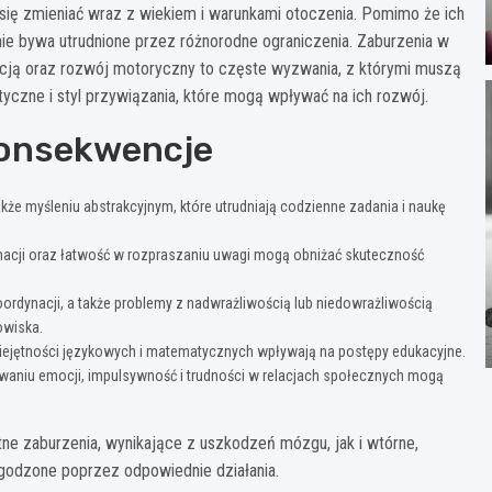
 się zmieniać wraz z wiekiem i warunkami otoczenia. Pomimo że ich
nie bywa utrudnione przez różnorodne ograniczenia. Zaburzenia w
cją oraz rozwój motoryczny to częste wyzwania, z którymi muszą
yczne i styl przywiązania, które mogą wpływać na ich rozwój.
 konsekwencje
także myśleniu abstrakcyjnym, które utrudniają codzienne zadania i naukę
cji oraz łatwość w rozpraszaniu uwagi mogą obniżać skuteczność
ordynacji, a także problemy z nadwrażliwością lub niedowrażliwością
owiska.
iejętności językowych i matematycznych wpływają na postępy edukacyjne.
niu emocji, impulsywność i trudności w relacjach społecznych mogą
ne zaburzenia, wynikające z uszkodzeń mózgu, jak i wtórne,
godzone poprzez odpowiednie działania.