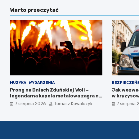
Warto przeczytać
MUZYKA
WYDARZENIA
BEZPIECZEŃ
Prong na Dniach Zduńskiej Woli –
Jak wezwa
legendarna kapela metalowa zagra na
w kryzysow
żywo!
7 sierpnia 2026
Tomasz Kowalczyk
7 sierpnia