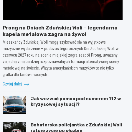
Prong na Dniach Zduńskiej Woli – legendarna
kapela metalowa zagra na żywo!
Mieszkańcy Zduńskiej Woli mogą szykować się na wyjątkowe
muzyczne wydarzenie – podczas tegorocznych Dni Zduńskiej Woli w
czerwcu 2027 roku na scenie miejskiej zagra zespół Prong, uważany
za jedną z najbardziej rozpoznawalnych formacji alternatywnej sceny
metalowej na świecie. Wizyta amerykańskich muzyków to nie tylko
gratka dla fanów mocnych…
Czytaj dalej
Jak wezwać pomoc pod numerem 112 w
kryzysowej sytuacji?
Bohaterska policjantka z Zduńskiej Woli
ratuje życie po służbie