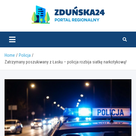
Skip
to
content
zdunska24.pl
Home
Policja
Zatrzymany poszukiwany z Łasku – policja rozbija siatkę narkotykową!