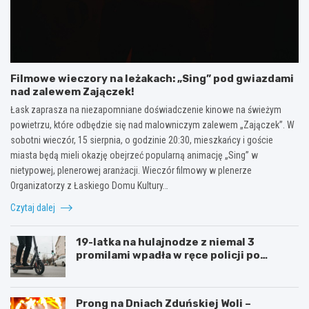
Filmowe wieczory na leżakach: „Sing” pod gwiazdami
nad zalewem Zajączek!
Łask zaprasza na niezapomniane doświadczenie kinowe na świeżym
powietrzu, które odbędzie się nad malowniczym zalewem „Zajączek”. W
sobotni wieczór, 15 sierpnia, o godzinie 20:30, mieszkańcy i goście
miasta będą mieli okazję obejrzeć popularną animację „Sing” w
nietypowej, plenerowej aranżacji. Wieczór filmowy w plenerze
Organizatorzy z Łaskiego Domu Kultury…
Czytaj dalej
19-latka na hulajnodze z niemal 3
promilami wpadła w ręce policji po
szalonej jeździe
Prong na Dniach Zduńskiej Woli –