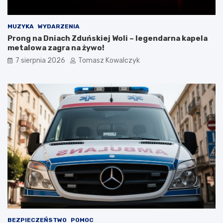
m
i
d
MUZYKA
WYDARZENIA
o
Prong na Dniach Zduńskiej Woli – legendarna kapela
2
metalowa zagra na żywo!
0
7 sierpnia 2026
Tomasz Kowalczyk
2
6
r
o
k
u
BEZPIECZEŃSTWO
POMOC