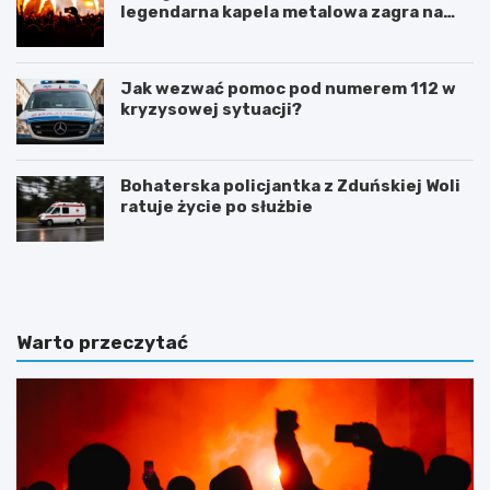
legendarna kapela metalowa zagra na
żywo!
Jak wezwać pomoc pod numerem 112 w
kryzysowej sytuacji?
Bohaterska policjantka z Zduńskiej Woli
ratuje życie po służbie
Z
G
d
m
u
i
ń
n
s
a
Warto przeczytać
k
Ł
a
a
W
s
o
k
l
m
a
o
i
d
n
e