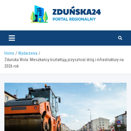
Skip
to
content
zdunska24.pl
Home
Wydarzenia
Zduńska Wola: Mieszkańcy kształtują przyszłość dróg i infrastruktury na
2026 rok