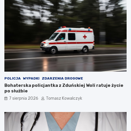
t
n
u
a
r
d
y
z
s
b
t
i
ó
o
w
r
!
n
i
k
a
m
i
d
POLICJA
WYPADKI
ZDARZENIA DROGOWE
o
Bohaterska policjantka z Zduńskiej Woli ratuje życie
2
po służbie
0
7 sierpnia 2026
Tomasz Kowalczyk
2
6
r
o
k
u