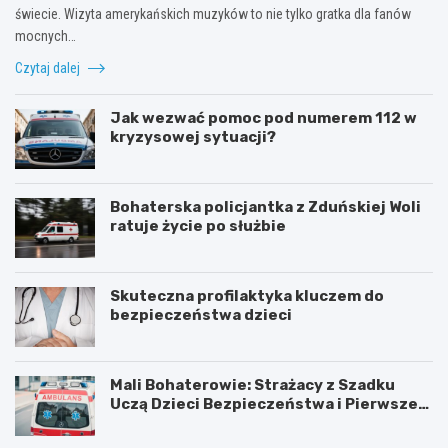
świecie. Wizyta amerykańskich muzyków to nie tylko gratka dla fanów
mocnych…
Czytaj dalej
Jak wezwać pomoc pod numerem 112 w
kryzysowej sytuacji?
Bohaterska policjantka z Zduńskiej Woli
ratuje życie po służbie
Skuteczna profilaktyka kluczem do
bezpieczeństwa dzieci
Mali Bohaterowie: Strażacy z Szadku
Uczą Dzieci Bezpieczeństwa i Pierwszej
Pomocy
Z
G