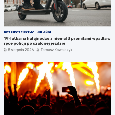
w
r
!
n
i
k
a
m
i
BEZPIECZEŃSTWO
HULAŃGI
d
19-latka na hulajnodze z niemal 3 promilami wpadła w
o
ręce policji po szalonej jeździe
2
8 sierpnia 2026
Tomasz Kowalczyk
0
2
6
r
o
k
u