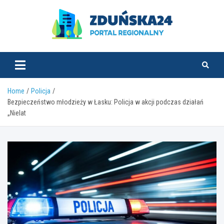
Skip
to
content
zdunska24.pl
Home
Policja
Bezpieczeństwo młodzieży w Łasku: Policja w akcji podczas działań
„Nielat