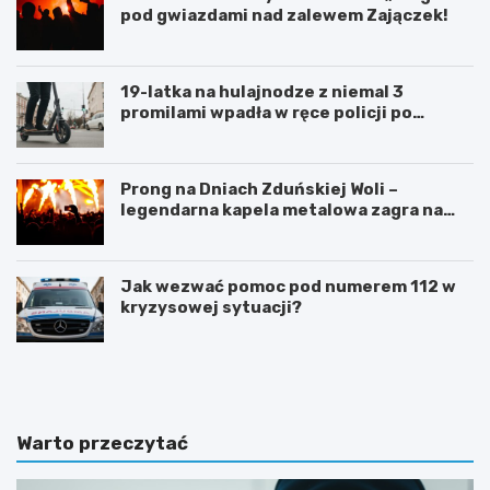
pod gwiazdami nad zalewem Zajączek!
19-latka na hulajnodze z niemal 3
promilami wpadła w ręce policji po
szalonej jeździe
Prong na Dniach Zduńskiej Woli –
legendarna kapela metalowa zagra na
żywo!
Jak wezwać pomoc pod numerem 112 w
kryzysowej sytuacji?
Z
G
d
m
u
i
ń
n
s
a
Warto przeczytać
k
Ł
a
a
W
s