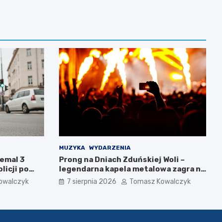
MUZYKA
WYDARZENIA
iemal 3
Prong na Dniach Zduńskiej Woli –
licji po
legendarna kapela metalowa zagra na
żywo!
owalczyk
7 sierpnia 2026
Tomasz Kowalczyk