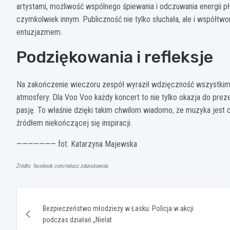
artystami, możliwość wspólnego śpiewania i odczuwania energii pł
czymkolwiek innym. Publiczność nie tylko słuchała, ale i współtw
entuzjazmem.
Podziękowania i refleksje
Na zakończenie wieczoru zespół wyraził wdzięczność wszystki
atmosfery. Dla Voo Voo każdy koncert to nie tylko okazja do preze
pasję. To właśnie dzięki takim chwilom wiadomo, że muzyka jest 
źródłem niekończącej się inspiracji.
——————— fot. Katarzyna Majewska
Źródło: facebook.com/ratusz.zdunskawola
Nawigacja
Bezpieczeństwo młodzieży w Łasku: Policja w akcji
wpisu
podczas działań „Nielat