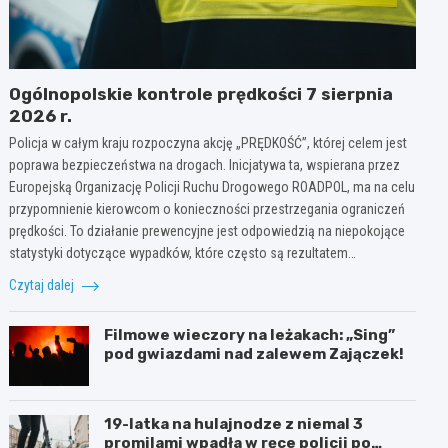
Ogólnopolskie kontrole prędkości 7 sierpnia
2026 r.
Policja w całym kraju rozpoczyna akcję „PRĘDKOŚĆ”, której celem jest
poprawa bezpieczeństwa na drogach. Inicjatywa ta, wspierana przez
Europejską Organizację Policji Ruchu Drogowego ROADPOL, ma na celu
przypomnienie kierowcom o konieczności przestrzegania ograniczeń
prędkości. To działanie prewencyjne jest odpowiedzią na niepokojące
statystyki dotyczące wypadków, które często są rezultatem…
Czytaj dalej
Filmowe wieczory na leżakach: „Sing”
pod gwiazdami nad zalewem Zajączek!
19-latka na hulajnodze z niemal 3
promilami wpadła w ręce policji po