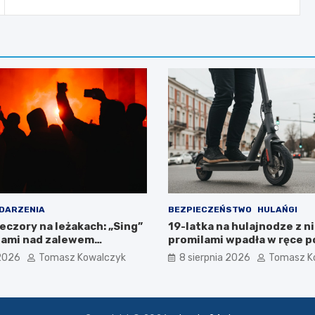
DARZENIA
BEZPIECZEŃSTWO
HULAŃGI
eczory na leżakach: „Sing”
19-latka na hulajnodze z n
dami nad zalewem
promilami wpadła w ręce po
szalonej jeździe
 2026
Tomasz Kowalczyk
8 sierpnia 2026
Tomasz K