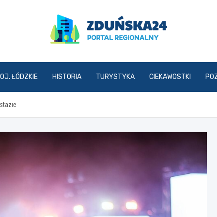
zdunska24.pl
OJ. ŁÓDZKIE
HISTORIA
TURYSTYKA
CIEKAWOSTKI
PO
stazie