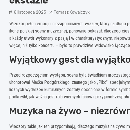
ekstazie
8 listopada 2025
Tomasz Kowalczyk
Wieczór pełen emocji i niezapomnianych wrażeń, który na długo 
ikonę polskiej sceny muzycznej, ponownie pokazał, dlaczego ciesz
a każdy utwór wykonany z pasją i w charakterystycznym, niepowt
więcej niż tylko koncertu – było to prawdziwe widowisko łącząc
Wyjątkowy gest dla wyjątk
Przed rozpoczęciem występu, scena była świadkiem uroczystego
uhonorował Maćka Podgórskiego, znanego jako „Piko”, specjalny
licznych wydarzeń kulturalnych zostały docenione w formie symbo
podkreślił, jak ważna jest rola wiernych fanów i przyjaciół zesp
Muzyka na żywo – niezrów
Wieczory takie jak ten przypominają, dlaczego muzyka na żywo m