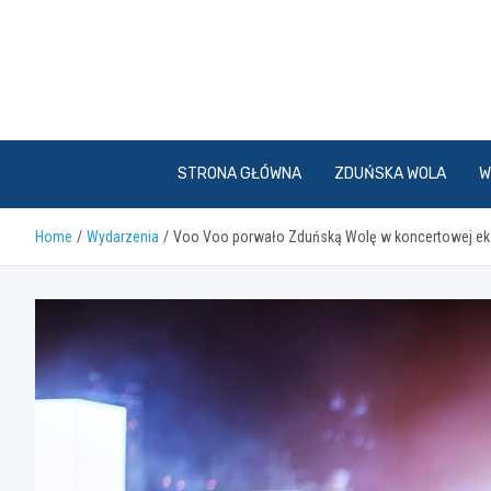
Skip
to
content
STRONA GŁÓWNA
ZDUŃSKA WOLA
W
Home
Wydarzenia
Voo Voo porwało Zduńską Wolę w koncertowej ek