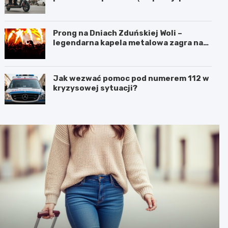
szalonej jeździe
Prong na Dniach Zduńskiej Woli –
legendarna kapela metalowa zagra na
żywo!
Jak wezwać pomoc pod numerem 112 w
kryzysowej sytuacji?