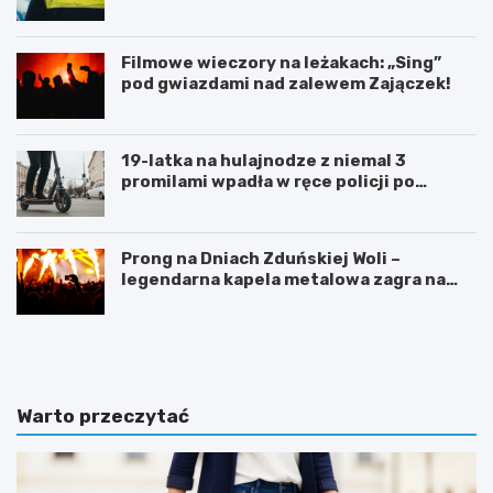
Filmowe wieczory na leżakach: „Sing”
pod gwiazdami nad zalewem Zajączek!
19-latka na hulajnodze z niemal 3
promilami wpadła w ręce policji po
szalonej jeździe
Prong na Dniach Zduńskiej Woli –
legendarna kapela metalowa zagra na
żywo!
Z
G
d
m
u
i
ń
n
s
a
Warto przeczytać
k
Ł
a
a
W
s
o
k