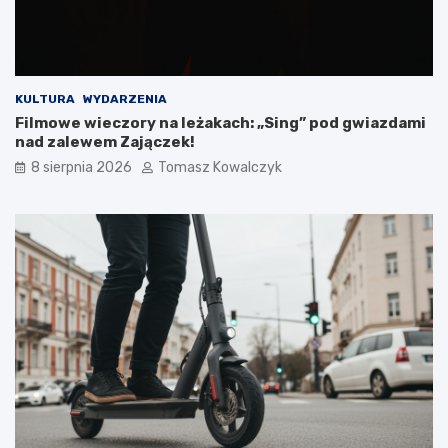
!
n
i
k
a
m
i
KULTURA
WYDARZENIA
d
Filmowe wieczory na leżakach: „Sing” pod gwiazdami
o
nad zalewem Zajączek!
2
8 sierpnia 2026
Tomasz Kowalczyk
0
2
6
r
o
k
u