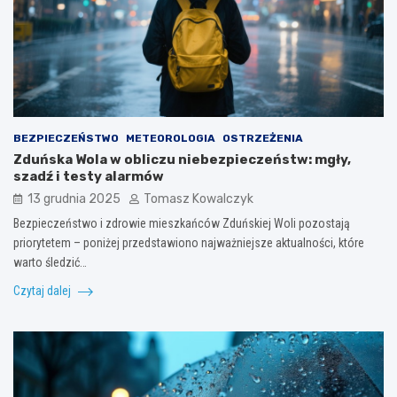
BEZPIECZEŃSTWO
METEOROLOGIA
OSTRZEŻENIA
Zduńska Wola w obliczu niebezpieczeństw: mgły,
szadź i testy alarmów
13 grudnia 2025
Tomasz Kowalczyk
Bezpieczeństwo i zdrowie mieszkańców Zduńskiej Woli pozostają
priorytetem – poniżej przedstawiono najważniejsze aktualności, które
warto śledzić…
Czytaj dalej