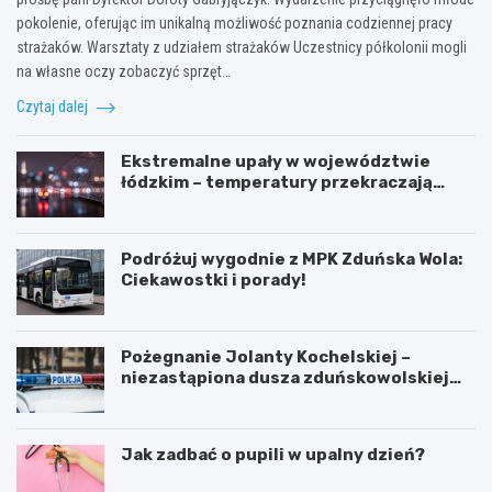
pokolenie, oferując im unikalną możliwość poznania codziennej pracy
strażaków. Warsztaty z udziałem strażaków Uczestnicy półkolonii mogli
na własne oczy zobaczyć sprzęt…
Czytaj dalej
Ekstremalne upały w województwie
łódzkim – temperatury przekraczają
35ºC!
Podróżuj wygodnie z MPK Zduńska Wola:
Ciekawostki i porady!
Pożegnanie Jolanty Kochelskiej –
niezastąpiona dusza zduńskowolskiej
policji wśród wspomnień i podziękowań
Jak zadbać o pupili w upalny dzień?