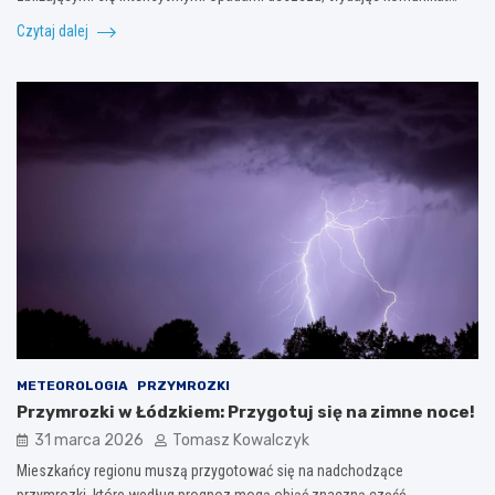
Czytaj dalej
METEOROLOGIA
PRZYMROZKI
Przymrozki w Łódzkiem: Przygotuj się na zimne noce!
31 marca 2026
Tomasz Kowalczyk
Mieszkańcy regionu muszą przygotować się na nadchodzące
przymrozki, które według prognoz mogą objąć znaczną część