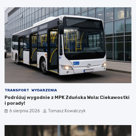
a
a
t
n
u
a
r
d
y
z
s
b
t
i
ó
o
w
r
!
n
i
k
a
m
i
d
TRANSPORT
WYDARZENIA
o
Podróżuj wygodnie z MPK Zduńska Wola: Ciekawostki
2
i porady!
0
6 sierpnia 2026
Tomasz Kowalczyk
2
6
r
o
k