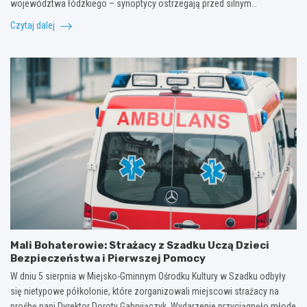
województwa łódzkiego – synoptycy ostrzegają przed silnym…
Czytaj dalej
Mali Bohaterowie: Strażacy z Szadku Uczą Dzieci
Bezpieczeństwa i Pierwszej Pomocy
W dniu 5 sierpnia w Miejsko-Gminnym Ośrodku Kultury w Szadku odbyły
się nietypowe półkolonie, które zorganizowali miejscowi strażacy na
prośbę pani Dyrektor Doroty Gabryjączyk. Wydarzenie przyciągnęło młode