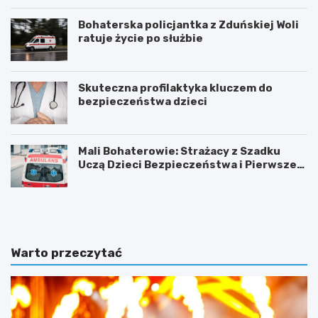
Bohaterska policjantka z Zduńskiej Woli
ratuje życie po służbie
Skuteczna profilaktyka kluczem do
bezpieczeństwa dzieci
Mali Bohaterowie: Strażacy z Szadku
Uczą Dzieci Bezpieczeństwa i Pierwszej
Pomocy
Z
G
d
m
u
i
ń
n
s
a
Warto przeczytać
k
Ł
a
a
W
s
o
k
l
m