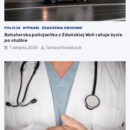
k
a
m
i
d
POLICJA
WYPADKI
ZDARZENIA DROGOWE
o
Bohaterska policjantka z Zduńskiej Woli ratuje życie
2
po służbie
0
7 sierpnia 2026
Tomasz Kowalczyk
2
6
r
o
k
u