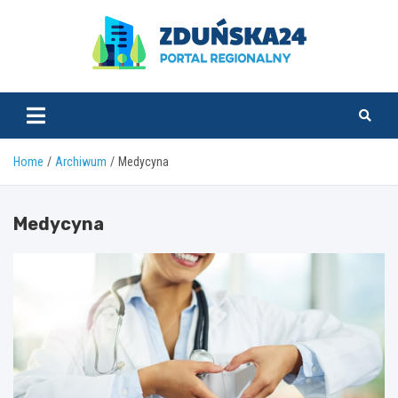
Skip
to
content
zdunska24.pl
Home
Archiwum
Medycyna
Medycyna