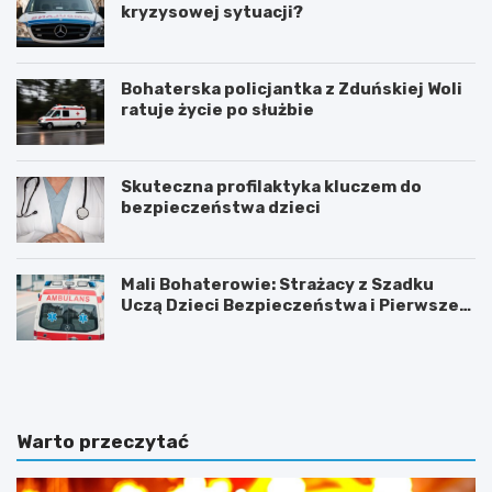
kryzysowej sytuacji?
Bohaterska policjantka z Zduńskiej Woli
ratuje życie po służbie
Skuteczna profilaktyka kluczem do
bezpieczeństwa dzieci
Mali Bohaterowie: Strażacy z Szadku
Uczą Dzieci Bezpieczeństwa i Pierwszej
Pomocy
Z
G
d
m
u
i
ń
n
s
a
Warto przeczytać
k
Ł
a
a
W
s