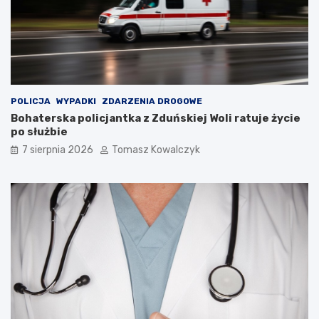
w
r
!
n
i
k
a
m
i
d
POLICJA
WYPADKI
ZDARZENIA DROGOWE
o
Bohaterska policjantka z Zduńskiej Woli ratuje życie
2
po służbie
0
7 sierpnia 2026
Tomasz Kowalczyk
2
6
r
o
k
u