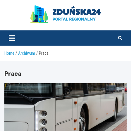
Skip
to
content
zdunska24.pl
Home
Archiwum
Praca
Praca