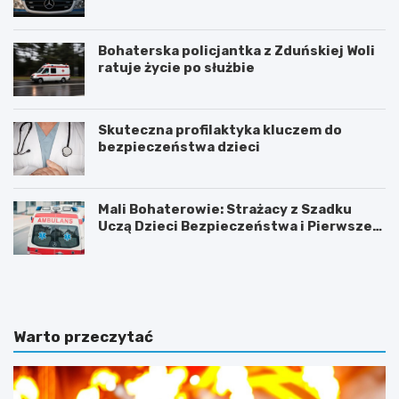
Bohaterska policjantka z Zduńskiej Woli
ratuje życie po służbie
Skuteczna profilaktyka kluczem do
bezpieczeństwa dzieci
Mali Bohaterowie: Strażacy z Szadku
Uczą Dzieci Bezpieczeństwa i Pierwszej
Pomocy
Z
G
d
m
u
i
ń
n
s
a
Warto przeczytać
k
Ł
a
a
W
s
o
k