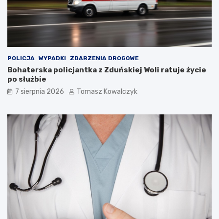
!
n
i
k
a
m
i
d
POLICJA
WYPADKI
ZDARZENIA DROGOWE
o
Bohaterska policjantka z Zduńskiej Woli ratuje życie
2
po służbie
0
7 sierpnia 2026
Tomasz Kowalczyk
2
6
r
o
k
u