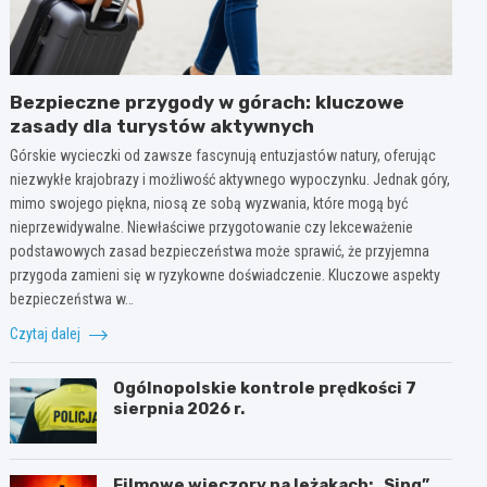
Bezpieczne przygody w górach: kluczowe
zasady dla turystów aktywnych
Górskie wycieczki od zawsze fascynują entuzjastów natury, oferując
niezwykłe krajobrazy i możliwość aktywnego wypoczynku. Jednak góry,
mimo swojego piękna, niosą ze sobą wyzwania, które mogą być
nieprzewidywalne. Niewłaściwe przygotowanie czy lekceważenie
podstawowych zasad bezpieczeństwa może sprawić, że przyjemna
przygoda zamieni się w ryzykowne doświadczenie. Kluczowe aspekty
bezpieczeństwa w…
Czytaj dalej
Ogólnopolskie kontrole prędkości 7
sierpnia 2026 r.
Filmowe wieczory na leżakach: „Sing”