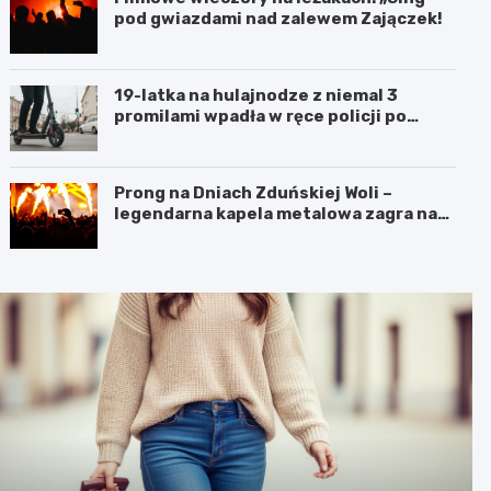
pod gwiazdami nad zalewem Zajączek!
19-latka na hulajnodze z niemal 3
promilami wpadła w ręce policji po
szalonej jeździe
Prong na Dniach Zduńskiej Woli –
legendarna kapela metalowa zagra na
żywo!