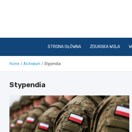
Skip
to
content
STRONA GŁÓWNA
ZDUŃSKA WOLA
W
Home
Archiwum
Stypendia
Stypendia