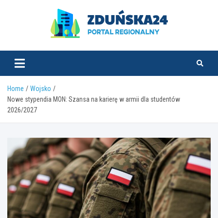
Skip
to
content
zdunska24.pl
Home
Wojsko
Nowe stypendia MON: Szansa na karierę w armii dla studentów
2026/2027