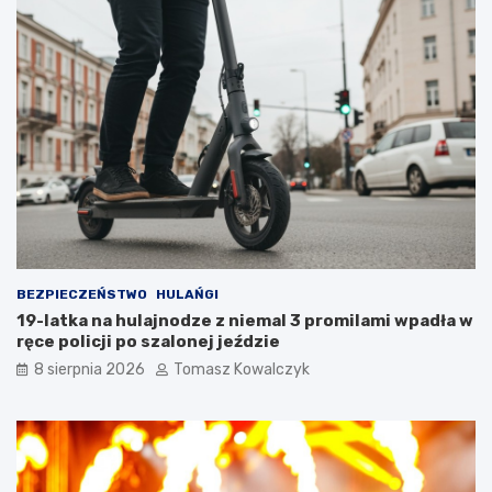
a
a
t
n
u
a
r
d
y
z
s
b
t
i
ó
o
w
r
!
n
i
k
a
m
i
BEZPIECZEŃSTWO
HULAŃGI
d
19-latka na hulajnodze z niemal 3 promilami wpadła w
o
ręce policji po szalonej jeździe
2
8 sierpnia 2026
Tomasz Kowalczyk
0
2
6
r
o
k