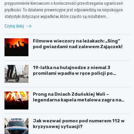
przypomnienie kierowcom o konieczności przestrzegania ograniczeń
prędkości. To działanie prewencyjne jest odpowiedzią na niepokojące
statystyki dotyczące wypadków, które często są rezultatem…
Czytaj dalej
Filmowe wieczory na leżakach: „Sing”
pod gwiazdami nad zalewem Zajączek!
19-latka na hulajnodze z niemal 3
promilami wpadła w ręce policji po
szalonej jeździe
Prong na Dniach Zduńskiej Woli –
legendarna kapela metalowa zagra na
żywo!
Jak wezwać pomoc pod numerem 112 w
kryzysowej sytuacji?