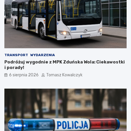
t
i
ó
o
w
r
!
n
i
k
a
m
i
d
TRANSPORT
WYDARZENIA
o
Podróżuj wygodnie z MPK Zduńska Wola: Ciekawostki
2
i porady!
0
6 sierpnia 2026
Tomasz Kowalczyk
2
6
r
o
k
u