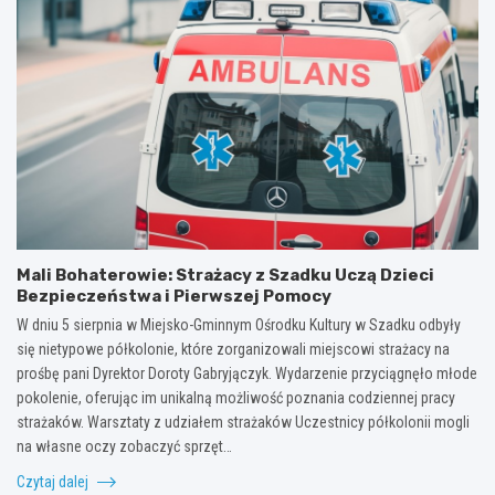
Mali Bohaterowie: Strażacy z Szadku Uczą Dzieci
Bezpieczeństwa i Pierwszej Pomocy
W dniu 5 sierpnia w Miejsko-Gminnym Ośrodku Kultury w Szadku odbyły
się nietypowe półkolonie, które zorganizowali miejscowi strażacy na
prośbę pani Dyrektor Doroty Gabryjączyk. Wydarzenie przyciągnęło młode
pokolenie, oferując im unikalną możliwość poznania codziennej pracy
strażaków. Warsztaty z udziałem strażaków Uczestnicy półkolonii mogli
na własne oczy zobaczyć sprzęt…
Czytaj dalej