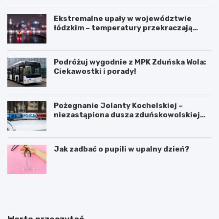
Ekstremalne upały w województwie
łódzkim – temperatury przekraczają
35ºC!
Podróżuj wygodnie z MPK Zduńska Wola:
Ciekawostki i porady!
Pożegnanie Jolanty Kochelskiej –
niezastąpiona dusza zduńskowolskiej
policji wśród wspomnień i podziękowań
Jak zadbać o pupili w upalny dzień?
Z
G
d
m
u
i
ń
n
s
a
Warto przeczytać
k
Ł