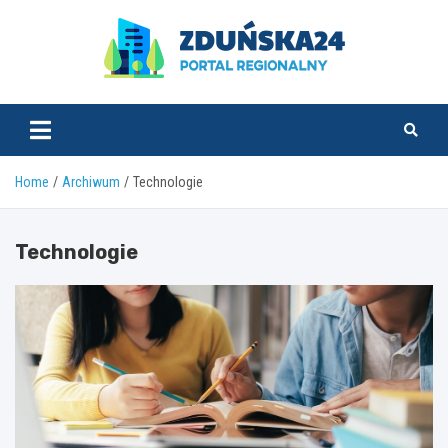
Skip
to
content
zdunska24.pl
Home
Archiwum
Technologie
Technologie