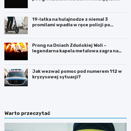
19-latka na hulajnodze z niemal 3
promilami wpadła w ręce policji po
szalonej jeździe
Prong na Dniach Zduńskiej Woli –
legendarna kapela metalowa zagra na
żywo!
Jak wezwać pomoc pod numerem 112 w
kryzysowej sytuacji?
Z
G
d
m
u
i
ń
n
s
a
Warto przeczytać
k
Ł
a
a
W
s
o
k