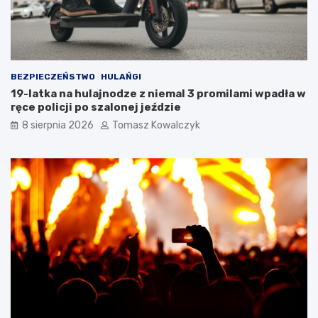
!
n
i
k
a
m
i
BEZPIECZEŃSTWO
HULAŃGI
d
19-latka na hulajnodze z niemal 3 promilami wpadła w
o
ręce policji po szalonej jeździe
2
8 sierpnia 2026
Tomasz Kowalczyk
0
2
6
r
o
k
u