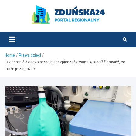
Skip
to
content
zdunska24.pl
Home
Prawa dzieci
Jak chronić dziecko przed niebezpieczeństwami w sieci? Sprawdź, co
może je zagrażać!