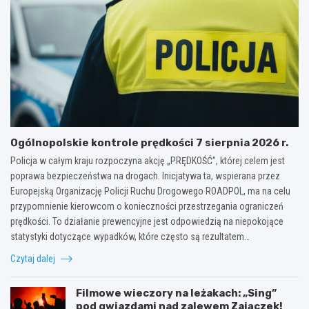
Ogólnopolskie kontrole prędkości 7 sierpnia 2026 r.
Policja w całym kraju rozpoczyna akcję „PRĘDKOŚĆ”, której celem jest
poprawa bezpieczeństwa na drogach. Inicjatywa ta, wspierana przez
Europejską Organizację Policji Ruchu Drogowego ROADPOL, ma na celu
przypomnienie kierowcom o konieczności przestrzegania ograniczeń
prędkości. To działanie prewencyjne jest odpowiedzią na niepokojące
statystyki dotyczące wypadków, które często są rezultatem…
Czytaj dalej
Filmowe wieczory na leżakach: „Sing”
pod gwiazdami nad zalewem Zajączek!