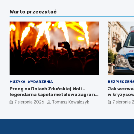
Warto przeczytać
MUZYKA
WYDARZENIA
BEZPIECZEŃ
Prong na Dniach Zduńskiej Woli –
Jak wezwa
legendarna kapela metalowa zagra na
w kryzysow
żywo!
7 sierpnia 2026
Tomasz Kowalczyk
7 sierpnia