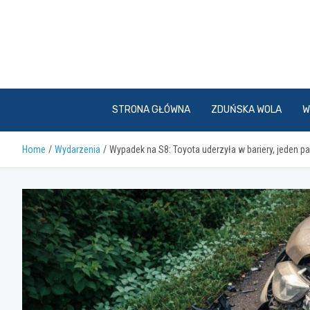
Skip
to
content
STRONA GŁÓWNA
ZDUŃSKA WOLA
W
Home
Wydarzenia
Wypadek na S8: Toyota uderzyła w bariery, jeden 