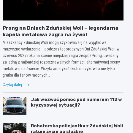
Prong na Dniach Zduńskiej Woli – legendarna
kapela metalowa zagra na żywo!
Mieszkańcy Zduńskiej Woli mogą szykować się na wyjątkowe
muzyczne wydarzenie – podczas tegorocznych Dni Zduńskiej Woli w
czerwcu 2027 roku na scenie miejskiej zagra zespół Prong, uważany
za jedną z najbardziej rozpoznawalnych formacji alternatywnej sceny
metalowej na świecie. Wizyta amerykańskich muzyków to nie tylko
gratka dla fanów mocnych…
Czytaj dalej
Jak wezwać pomoc pod numerem 112 w
kryzysowej sytuacji?
Bohaterska policjantka z Zduńskiej Woli
ratuje życie po służbie