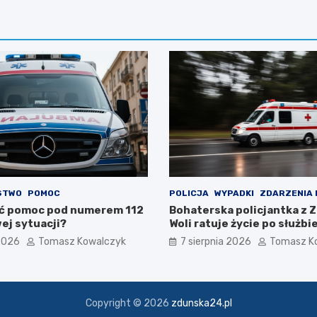
STWO
POMOC
POLICJA
WYPADKI
ZDARZENIA
ć pomoc pod numerem 112
Bohaterska policjantka z 
ej sytuacji?
Woli ratuje życie po służbi
 2026
Tomasz Kowalczyk
7 sierpnia 2026
Tomasz K
Copyright © 2026
zdunska24.pl