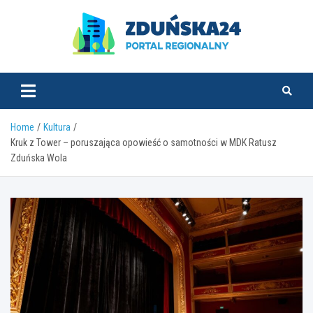
Skip
to
content
zdunska24.pl
Home
Kultura
Kruk z Tower – poruszająca opowieść o samotności w MDK Ratusz
Zduńska Wola