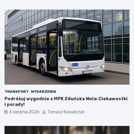
l
r
a
a
t
n
u
a
r
d
y
z
s
b
t
i
ó
o
w
r
!
n
i
k
a
m
i
d
TRANSPORT
WYDARZENIA
o
Podróżuj wygodnie z MPK Zduńska Wola: Ciekawostki
2
i porady!
0
6 sierpnia 2026
Tomasz Kowalczyk
2
6
r
o