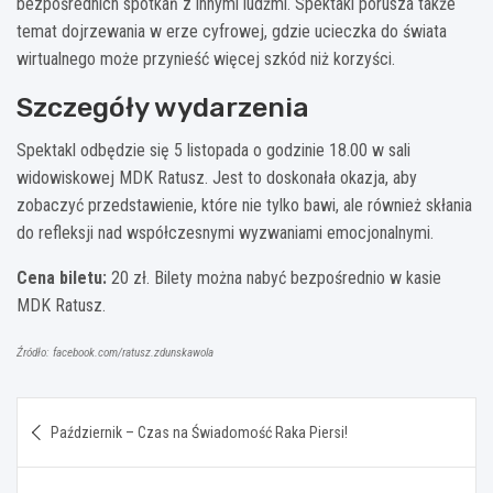
bezpośrednich spotkań z innymi ludźmi. Spektakl porusza także
temat dojrzewania w erze cyfrowej, gdzie ucieczka do świata
wirtualnego może przynieść więcej szkód niż korzyści.
Szczegóły wydarzenia
Spektakl odbędzie się 5 listopada o godzinie 18.00 w sali
widowiskowej MDK Ratusz. Jest to doskonała okazja, aby
zobaczyć przedstawienie, które nie tylko bawi, ale również skłania
do refleksji nad współczesnymi wyzwaniami emocjonalnymi.
Cena biletu:
20 zł. Bilety można nabyć bezpośrednio w kasie
MDK Ratusz.
Źródło: facebook.com/ratusz.zdunskawola
Nawigacja
Październik – Czas na Świadomość Raka Piersi!
wpisu