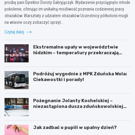
prośbę pani Dyrektor Doroty Gabryjączyk. Wydarzenie przyciągnęło młode
pokolenie, oferując im unikalną możliwość poznania codziennej pracy
strażaków. Warsztaty z udziałem strażaków Uczestnicy półkolonii mogli
na własne oczy zobaczyć sprzęt…
Czytaj dalej
Ekstremalne upały w województwie
łódzkim – temperatury przekraczają
35ºC!
Podróżuj wygodnie z MPK Zduńska Wola:
Ciekawostki i porady!
Pożegnanie Jolanty Kochelskiej –
niezastąpiona dusza zduńskowolskiej
policji wśród wspomnień i podziękowań
Jak zadbać o pupili w upalny dzień?