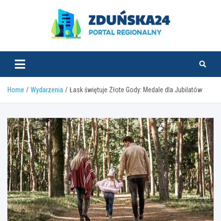
Skip
to
content
zdunska24.pl
Home
Wydarzenia
Łask świętuje Złote Gody: Medale dla Jubilatów