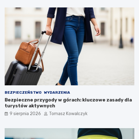
l
r
a
a
t
n
u
a
r
d
y
z
s
b
t
i
ó
o
w
r
!
n
i
k
a
m
i
BEZPIECZEŃSTWO
WYDARZENIA
d
Bezpieczne przygody w górach: kluczowe zasady dla
o
turystów aktywnych
2
9 sierpnia 2026
Tomasz Kowalczyk
0
2
6
r