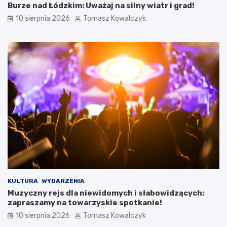
o
r
Burze nad Łódzkim: Uważaj na silny wiatr i grad!
w
y
10 sierpnia 2026
Tomasz Kowalczyk
e
s
t
t
r
y
a
k
s
ę
y
:
p
n
i
o
e
w
s
a
z
i
o
n
-
f
r
r
o
a
w
s
e
t
KULTURA
WYDARZENIA
r
r
Muzyczny rejs dla niewidomych i słabowidzących:
o
u
zapraszamy na towarzyskie spotkanie!
w
k
e
t
10 sierpnia 2026
Tomasz Kowalczyk
d
u