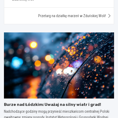
Przetarg na działkę marzeń w Zduńskiej Woli!
Burze nad Łódzkim: Uważaj na silny wiatr i grad!
Nadchodzące godziny mogą przynieść mieszkańcom centralnej Polski
gwałtowne zmiany pogody. Instytut Meteorologii i Gospodarki Wodnej