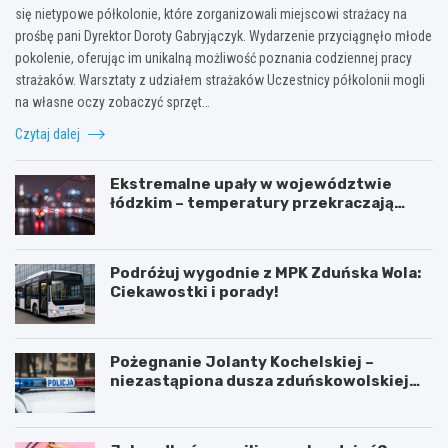
się nietypowe półkolonie, które zorganizowali miejscowi strażacy na
prośbę pani Dyrektor Doroty Gabryjączyk. Wydarzenie przyciągnęło młode
pokolenie, oferując im unikalną możliwość poznania codziennej pracy
strażaków. Warsztaty z udziałem strażaków Uczestnicy półkolonii mogli
na własne oczy zobaczyć sprzęt…
Czytaj dalej
Ekstremalne upały w województwie
łódzkim – temperatury przekraczają
35ºC!
Podróżuj wygodnie z MPK Zduńska Wola:
Ciekawostki i porady!
Pożegnanie Jolanty Kochelskiej –
niezastąpiona dusza zduńskowolskiej
policji wśród wspomnień i podziękowań