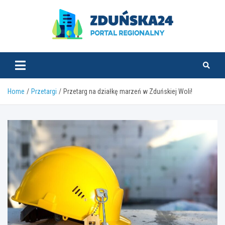
Skip
to
content
zdunska24.pl
Home
Przetargi
Przetarg na działkę marzeń w Zduńskiej Woli!