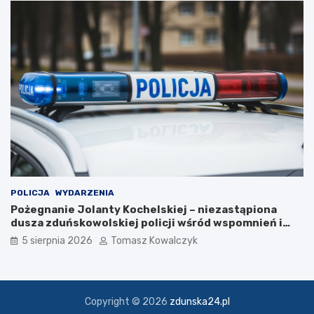
o
k
u
POLICJA
WYDARZENIA
Pożegnanie Jolanty Kochelskiej – niezastąpiona
dusza zduńskowolskiej policji wśród wspomnień i
podziękowań
5 sierpnia 2026
Tomasz Kowalczyk
Copyright © 2026
zdunska24.pl