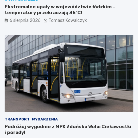
o
u
Ekstremalne upały w województwie łódzkim –
w
k
temperatury przekraczają 35ºC!
e
t
d
u
6 sierpnia 2026
Tomasz Kowalczyk
l
r
a
a
t
n
u
a
r
d
y
z
s
b
t
i
ó
o
w
r
!
n
i
k
a
m
i
d
TRANSPORT
WYDARZENIA
o
Podróżuj wygodnie z MPK Zduńska Wola: Ciekawostki
2
i porady!
0