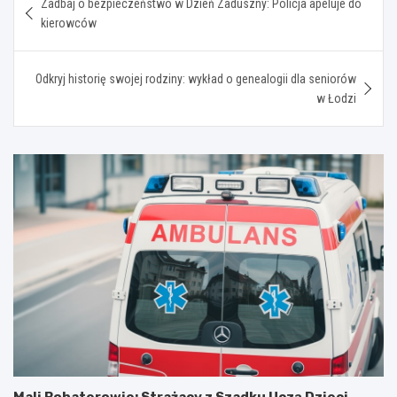
Zadbaj o bezpieczeństwo w Dzień Zaduszny: Policja apeluje do
wpisu
kierowców
Odkryj historię swojej rodziny: wykład o genealogii dla seniorów
w Łodzi
Mali Bohaterowie: Strażacy z Szadku Uczą Dzieci