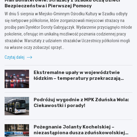
Bezpieczeństwa i Pierwszej Pomocy
W dniu 5 sierpnia w Miejsko-Gminnym Ośrodku Kultury w Szadku odbyły
się nietypowe półkolonie, które zorganizowali miejscowi strażacy na
prośbę pani Dyrektor Doroty Gabryjączyk. Wydarzenie przyciągnęło młode
pokolenie, oferując im unikalną możliwość poznania codziennej pracy
strażaków. Warsztaty z udziałem strażaków Uczestnicy półkolonii mogli
na własne oczy zobaczyć sprzęt…
Czytaj dalej
Ekstremalne upały w województwie
łódzkim – temperatury przekraczają
35ºC!
Podróżuj wygodnie z MPK Zduńska Wola:
Ciekawostki i porady!
Pożegnanie Jolanty Kochelskiej –
niezastąpiona dusza zduńskowolskiej