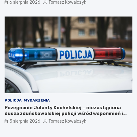
6 sierpnia 2026
Tomasz Kowalczyk
2
6
r
o
k
u
POLICJA
WYDARZENIA
Pożegnanie Jolanty Kochelskiej – niezastąpiona
dusza zduńskowolskiej policji wśród wspomnień i
podziękowań
5 sierpnia 2026
Tomasz Kowalczyk