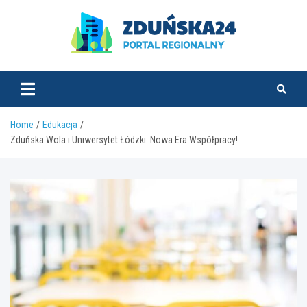
Skip
to
content
zdunska24.pl
Home
Edukacja
Zduńska Wola i Uniwersytet Łódzki: Nowa Era Współpracy!