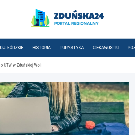
zdunska24.pl
OJ. ŁÓDZKIE
HISTORIA
TURYSTYKA
CIEKAWOSTKI
PO
go UTW w Zduńskiej Woli