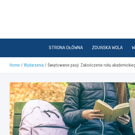
Skip
to
content
STRONA GŁÓWNA
ZDUŃSKA WOLA
W
Home
Wydarzenia
Świętowanie pasji: Zakończenie roku akademickie