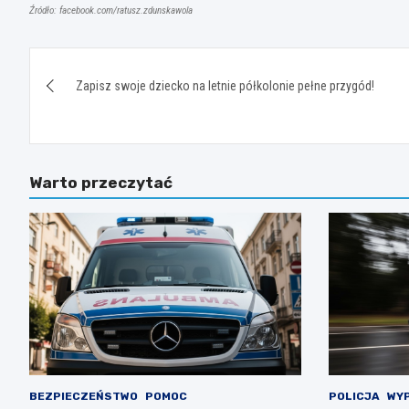
Źródło: facebook.com/ratusz.zdunskawola
Nawigacja
Zapisz swoje dziecko na letnie półkolonie pełne przygód!
wpisu
Warto przeczytać
BEZPIECZEŃSTWO
POMOC
POLICJA
WYP