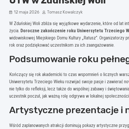
UTW w Zduńskiej Woli
12 maja 2026
Tomasz Kowalczyk
W Zduńskiej Woli zbliża się wyjątkowe wydarzenie, które od lat 
życia.
Doroczne zakończenie roku Uniwersytetu Trzeciego W
widowiskowej Miejskiego Domu Kultury „Ratusz”. Organizatorzy p
rok oraz podziękować uczestnikom za ich zaangażowanie.
Podsumowanie roku pełneg
Kończący się rok akademicki to czas wspomnień o licznych warsz
Uniwersytetu Trzeciego Wieku rozwijać swoje pasje i zawierać n
nie tylko do refleksji, lecz także do wspólnej zabawy i świętowan
uczestnik poczuł, jak ważną rolę odgrywa w lokalnej społeczności
Artystyczne prezentacje i n
Wśród zaplanowanych atrakcji dominują pokazy artystyczne przyg