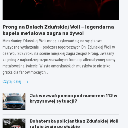
Prong na Dniach Zduńskiej Woli – legendarna
kapela metalowa zagra na żywo!
Mieszkańcy Zduńskiej Woli mogą szykować się na wyjątkowe
muzyczne wydarzenie – podczas tegorocznych Dni Zduńskiej Woli w
czerwcu 2027 roku na scenie miejskiej zagra zespół Prong, uważany
za jedną z najbardziej rozpoznawalnych formacji alternatywnej sceny
metalowej na świecie. Wizyta amerykańskich muzyków to nie tylko
gratka dla fanów mocnych…
Czytaj dalej
Jak wezwać pomoc pod numerem 112 w
kryzysowej sytuacji?
Bohaterska policjantka z Zduńskiej Woli
ratuje życie po służbie