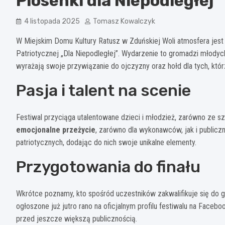
Piosenki dla Niepodległej
4 listopada 2025
Tomasz Kowalczyk
W Miejskim Domu Kultury Ratusz w Zduńskiej Woli atmosfera jest p
Patriotycznej „Dla Niepodległej”. Wydarzenie to gromadzi młodyc
wyrażają swoje przywiązanie do ojczyzny oraz hołd dla tych, którz
Pasja i talent na scenie
Festiwal przyciąga utalentowane dzieci i młodzież, zarówno ze 
emocjonalne przeżycie
, zarówno dla wykonawców, jak i publicz
patriotycznych, dodając do nich swoje unikalne elementy.
Przygotowania do finału
Wkrótce poznamy, kto spośród uczestników zakwalifikuje się do gal
ogłoszone już jutro rano na oficjalnym profilu festiwalu na Face
przed jeszcze większą publicznością.