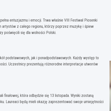
ełna entuzjazmu i emocji. Trwa właśnie VIII Festiwal Piosenki
h artystów z całego regionu, którzy poprzez muzykę i śpiew
y poświęcili się dla wolności Polski.
szkół podstawowych, jak i ponadpodstawowych. Każdy występ to
ności. Uczestnicy prezentują różnorodne interpretacje utworów
i finałowej, która odbędzie się 13 listopada. Wyniki zostaną
booku. Laureaci będą mieli okazję zaprezentować swoje umiejętności