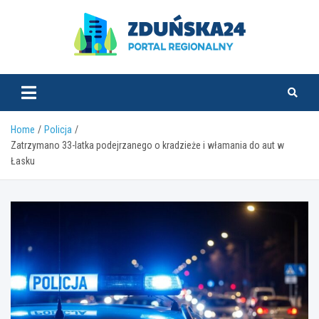
Skip
to
content
zdunska24.pl
Home
Policja
Zatrzymano 33-latka podejrzanego o kradzieże i włamania do aut w
Łasku