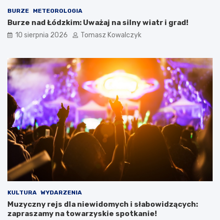
w
t
n
u
BURZE
METEOROLOGIA
o
r
Burze nad Łódzkim: Uważaj na silny wiatr i grad!
w
y
10 sierpnia 2026
Tomasz Kowalczyk
e
s
t
t
r
y
a
k
s
ę
y
:
p
n
i
o
e
w
s
a
z
i
o
n
-
f
r
r
o
a
w
s
e
t
KULTURA
WYDARZENIA
r
r
Muzyczny rejs dla niewidomych i słabowidzących:
o
u
zapraszamy na towarzyskie spotkanie!
w
k