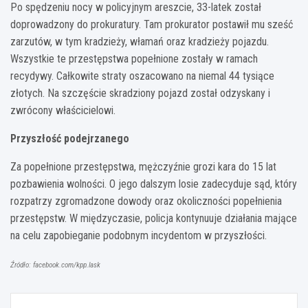
Po spędzeniu nocy w policyjnym areszcie, 33-latek został
doprowadzony do prokuratury. Tam prokurator postawił mu sześć
zarzutów, w tym kradzieży, włamań oraz kradzieży pojazdu.
Wszystkie te przestępstwa popełnione zostały w ramach
recydywy. Całkowite straty oszacowano na niemal 44 tysiące
złotych. Na szczęście skradziony pojazd został odzyskany i
zwrócony właścicielowi.
Przyszłość podejrzanego
Za popełnione przestępstwa, mężczyźnie grozi kara do 15 lat
pozbawienia wolności. O jego dalszym losie zadecyduje sąd, który
rozpatrzy zgromadzone dowody oraz okoliczności popełnienia
przestępstw. W międzyczasie, policja kontynuuje działania mające
na celu zapobieganie podobnym incydentom w przyszłości.
Źródło: facebook.com/kpp.lask
Nawigacja