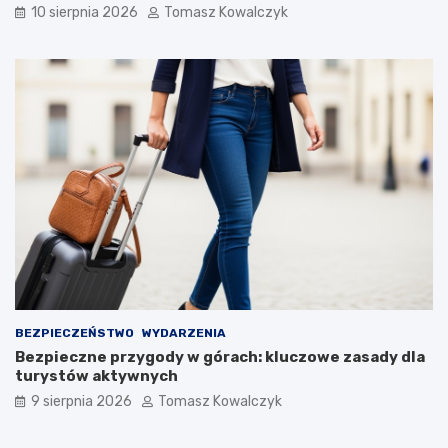
e
t
10 sierpnia 2026
Tomasz Kowalczyk
d
u
l
r
a
a
t
n
u
a
r
d
y
z
s
b
t
i
ó
o
w
r
!
n
i
k
a
m
i
BEZPIECZEŃSTWO
WYDARZENIA
d
Bezpieczne przygody w górach: kluczowe zasady dla
o
turystów aktywnych
2
9 sierpnia 2026
Tomasz Kowalczyk
0
2
6