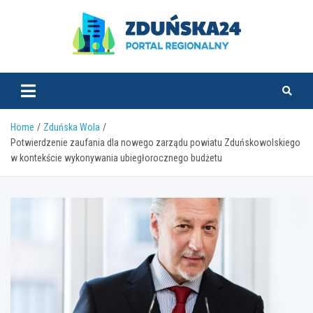
Skip
to
content
zdunska24.pl
Home
Zduńska Wola
Potwierdzenie zaufania dla nowego zarządu powiatu Zduńskowolskiego
w kontekście wykonywania ubiegłorocznego budżetu