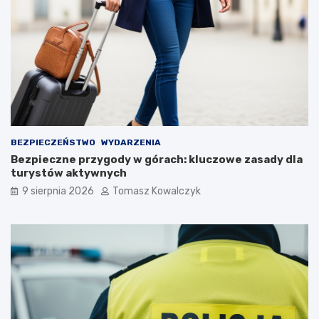
y
z
s
b
t
i
ó
o
w
r
!
n
i
k
a
m
i
BEZPIECZEŃSTWO
WYDARZENIA
d
Bezpieczne przygody w górach: kluczowe zasady dla
o
turystów aktywnych
2
9 sierpnia 2026
Tomasz Kowalczyk
0
2
6
r
o
k
u