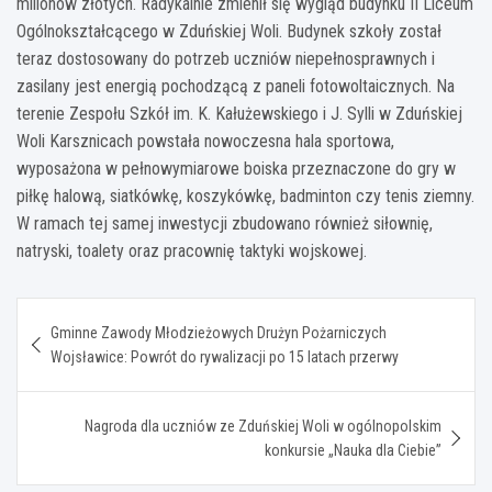
milionów złotych. Radykalnie zmienił się wygląd budynku II Liceum
Ogólnokształcącego w Zduńskiej Woli. Budynek szkoły został
teraz dostosowany do potrzeb uczniów niepełnosprawnych i
zasilany jest energią pochodzącą z paneli fotowoltaicznych. Na
terenie Zespołu Szkół im. K. Kałużewskiego i J. Sylli w Zduńskiej
Woli Karsznicach powstała nowoczesna hala sportowa,
wyposażona w pełnowymiarowe boiska przeznaczone do gry w
piłkę halową, siatkówkę, koszykówkę, badminton czy tenis ziemny.
W ramach tej samej inwestycji zbudowano również siłownię,
natryski, toalety oraz pracownię taktyki wojskowej.
Nawigacja
Gminne Zawody Młodzieżowych Drużyn Pożarniczych
wpisu
Wojsławice: Powrót do rywalizacji po 15 latach przerwy
Nagroda dla uczniów ze Zduńskiej Woli w ogólnopolskim
konkursie „Nauka dla Ciebie”