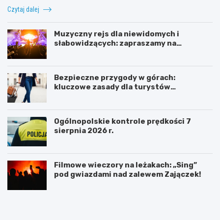
Czytaj dalej
Muzyczny rejs dla niewidomych i
słabowidzących: zapraszamy na
towarzyskie spotkanie!
Bezpieczne przygody w górach:
kluczowe zasady dla turystów
aktywnych
Ogólnopolskie kontrole prędkości 7
sierpnia 2026 r.
Filmowe wieczory na leżakach: „Sing”
pod gwiazdami nad zalewem Zajączek!
Z
G
d
m
u
i
ń
n