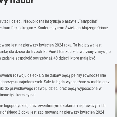
wy nabór
tacji dzieci. Niepubliczna instytucja o nazwie „Trampolina”,
 Centrum Rekolekcyjno – Konferencyjnym Świętego Alojzego Orione
wane jest na pierwszy kwiecień 2024 roku. Ta inicjatywa jest
iekę dla dzieci do trzech lat. Punkt ten został stworzony z myślą o
 zadanie zaspokoić potrzeby aż 48 dzieci, które mają być
łowemu rozwoju dziecka. Sale zabaw będą pełniły równocześnie
s odpoczynku najmłodszych. Sale te będą wyposażone w meble oraz
nki do prawidłowego rozwoju dzieci oraz będą wyposażone w
imnastyki korekcyjnej.
zie logopedycznej oraz ewentualnym działaniom naprawczym lub
 Oriońskiego Żłobku jest zaplanowana na pierwszy kwiecień 2024