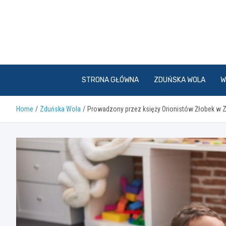
Skip
to
content
STRONA GŁÓWNA
ZDUŃSKA WOLA
W
Home
Zduńska Wola
Prowadzony przez księży Orionistów Żłobek w Z