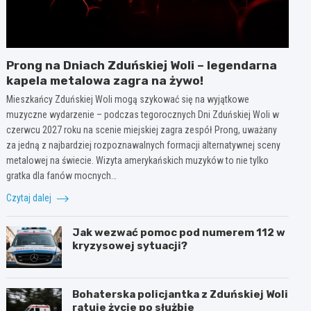
Prong na Dniach Zduńskiej Woli – legendarna
kapela metalowa zagra na żywo!
Mieszkańcy Zduńskiej Woli mogą szykować się na wyjątkowe
muzyczne wydarzenie – podczas tegorocznych Dni Zduńskiej Woli w
czerwcu 2027 roku na scenie miejskiej zagra zespół Prong, uważany
za jedną z najbardziej rozpoznawalnych formacji alternatywnej sceny
metalowej na świecie. Wizyta amerykańskich muzyków to nie tylko
gratka dla fanów mocnych…
Czytaj dalej
Jak wezwać pomoc pod numerem 112 w
kryzysowej sytuacji?
Bohaterska policjantka z Zduńskiej Woli
ratuje życie po służbie