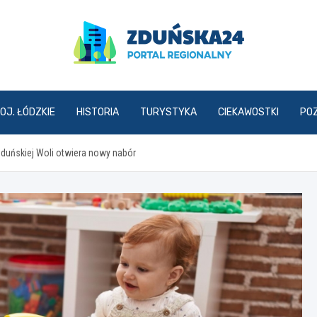
zdunska24.pl
OJ. ŁÓDZKIE
HISTORIA
TURYSTYKA
CIEKAWOSTKI
PO
duńskiej Woli otwiera nowy nabór