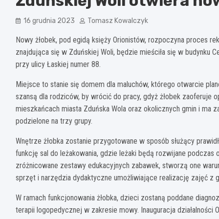
Zduńskiej Woli otwiera no
16 grudnia 2023
Tomasz Kowalczyk
Nowy żłobek, pod egidą księży Orionistów, rozpoczyna proces rekru
znajdująca się w Zduńskiej Woli, będzie mieściła się w budynku
przy ulicy Łaskiej numer 88.
Miejsce to stanie się domem dla maluchów, którego otwarcie plano
szansą dla rodziców, by wrócić do pracy, gdyż żłobek zaoferuje op
mieszkańcach miasta Zduńska Wola oraz okolicznych gmin i ma za
podzielone na trzy grupy.
Wnętrze żłobka zostanie przygotowane w sposób służący prawid
funkcję sal do leżakowania, gdzie leżaki będą rozwijane podcza
zróżnicowane zestawy edukacyjnych zabawek, stworzą one waru
sprzęt i narzędzia dydaktyczne umożliwiające realizację zajęć z g
W ramach funkcjonowania żłobka, dzieci zostaną poddane diagno
terapii logopedycznej w zakresie mowy. Inauguracja działalności