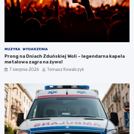
w
r
e
n
s
i
t
z
u
u
j
j
e
e
w
t
n
u
MUZYKA
WYDARZENIA
o
r
Prong na Dniach Zduńskiej Woli – legendarna kapela
w
y
metalowa zagra na żywo!
e
s
7 sierpnia 2026
Tomasz Kowalczyk
t
t
r
y
a
k
s
ę
y
:
p
n
i
o
e
w
s
a
z
i
o
n
-
f