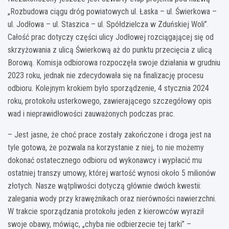
„Rozbudowa ciągu dróg powiatowych ul. Łaska – ul. Świerkowa –
ul. Jodłowa – ul. Staszica – ul. Spółdzielcza w Zduńskiej Woli”.
Całość prac dotyczy części ulicy Jodłowej rozciągającej się od
skrzyżowania z ulicą Świerkową aż do punktu przecięcia z ulicą
Borową. Komisja odbiorowa rozpoczęła swoje działania w grudniu
2023 roku, jednak nie zdecydowała się na finalizację procesu
odbioru. Kolejnym krokiem było sporządzenie, 4 stycznia 2024
roku, protokołu usterkowego, zawierającego szczegółowy opis
wad i nieprawidłowości zauważonych podczas prac.
– Jest jasne, że choć prace zostały zakończone i droga jest na
tyle gotowa, że pozwala na korzystanie z niej, to nie możemy
dokonać ostatecznego odbioru od wykonawcy i wypłacić mu
ostatniej transzy umowy, której wartość wynosi około 5 milionów
złotych. Nasze wątpliwości dotyczą głównie dwóch kwestii:
zalegania wody przy krawężnikach oraz nierówności nawierzchni.
W trakcie sporządzania protokołu jeden z kierowców wyraził
swoje obawy, mówiąc, „chyba nie odbierzecie tej tarki” –