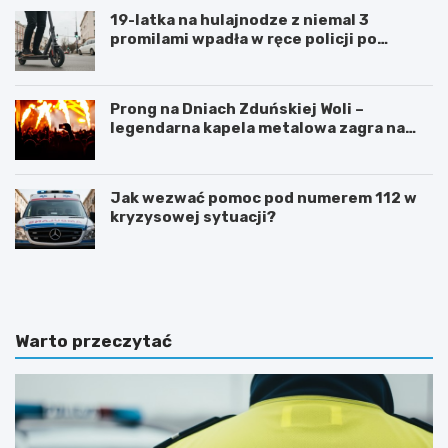
19-latka na hulajnodze z niemal 3
promilami wpadła w ręce policji po
szalonej jeździe
Prong na Dniach Zduńskiej Woli –
legendarna kapela metalowa zagra na
żywo!
Jak wezwać pomoc pod numerem 112 w
kryzysowej sytuacji?
Z
G
d
m
u
i
ń
n
s
a
Warto przeczytać
k
Ł
a
a
W
s
o
k
l
m
a
o