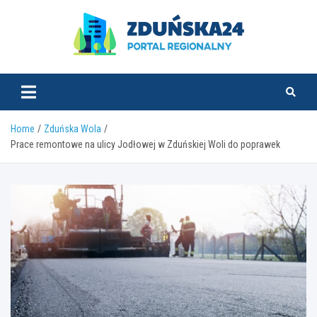
Skip
to
content
zdunska24.pl
Home
Zduńska Wola
Prace remontowe na ulicy Jodłowej w Zduńskiej Woli do poprawek