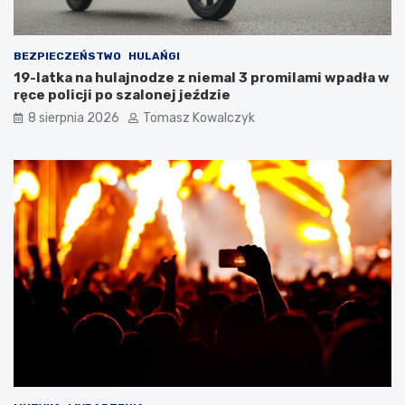
k
a
m
i
BEZPIECZEŃSTWO
HULAŃGI
d
19-latka na hulajnodze z niemal 3 promilami wpadła w
o
ręce policji po szalonej jeździe
2
8 sierpnia 2026
Tomasz Kowalczyk
0
2
6
r
o
k
u