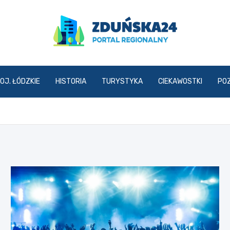
zdunska24.pl
OJ. ŁÓDZKIE
HISTORIA
TURYSTYKA
CIEKAWOSTKI
PO