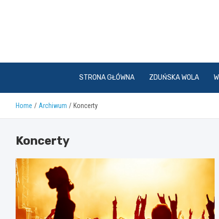
Skip
to
content
STRONA GŁÓWNA
ZDUŃSKA WOLA
W
Home
Archiwum
Koncerty
Koncerty