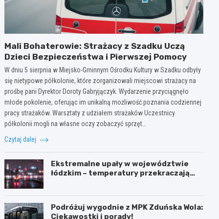
Mali Bohaterowie: Strażacy z Szadku Uczą
Dzieci Bezpieczeństwa i Pierwszej Pomocy
W dniu 5 sierpnia w Miejsko-Gminnym Ośrodku Kultury w Szadku odbyły
się nietypowe półkolonie, które zorganizowali miejscowi strażacy na
prośbę pani Dyrektor Doroty Gabryjączyk. Wydarzenie przyciągnęło
młode pokolenie, oferując im unikalną możliwość poznania codziennej
pracy strażaków. Warsztaty z udziałem strażaków Uczestnicy
półkolonii mogli na własne oczy zobaczyć sprzęt…
Czytaj dalej
Ekstremalne upały w województwie
łódzkim – temperatury przekraczają
35ºC!
Podróżuj wygodnie z MPK Zduńska Wola:
Ciekawostki i porady!