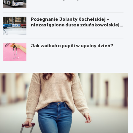
Pożegnanie Jolanty Kochelskiej –
niezastąpiona dusza zduńskowolskiej
policji wśród wspomnień i podziękowań
Jak zadbać o pupili w upalny dzień?