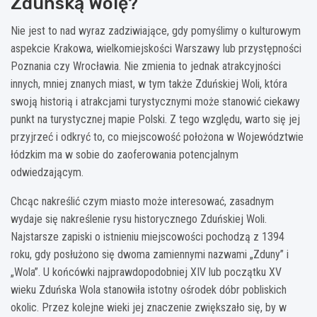
Zduńską Wolę?
Nie jest to nad wyraz zadziwiające, gdy pomyślimy o kulturowym
aspekcie Krakowa, wielkomiejskości Warszawy lub przystępności
Poznania czy Wrocławia. Nie zmienia to jednak atrakcyjności
innych, mniej znanych miast, w tym także Zduńskiej Woli, która
swoją historią i atrakcjami turystycznymi może stanowić ciekawy
punkt na turystycznej mapie Polski. Z tego względu, warto się jej
przyjrzeć i odkryć to, co miejscowość położona w Województwie
łódzkim ma w sobie do zaoferowania potencjalnym
odwiedzającym.
Chcąc nakreślić czym miasto może interesować, zasadnym
wydaje się nakreślenie rysu historycznego Zduńskiej Woli.
Najstarsze zapiski o istnieniu miejscowości pochodzą z 1394
roku, gdy posłużono się dwoma zamiennymi nazwami „Zduny” i
„Wola”. U końcówki najprawdopodobniej XIV lub początku XV
wieku Zduńska Wola stanowiła istotny ośrodek dóbr pobliskich
okolic. Przez kolejne wieki jej znaczenie zwiększało się, by w