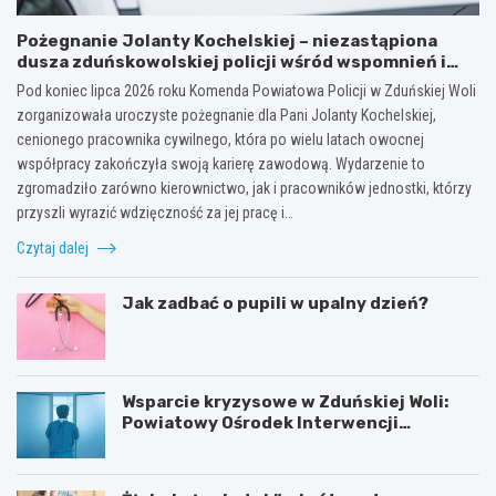
Pożegnanie Jolanty Kochelskiej – niezastąpiona
dusza zduńskowolskiej policji wśród wspomnień i
podziękowań
Pod koniec lipca 2026 roku Komenda Powiatowa Policji w Zduńskiej Woli
zorganizowała uroczyste pożegnanie dla Pani Jolanty Kochelskiej,
cenionego pracownika cywilnego, która po wielu latach owocnej
współpracy zakończyła swoją karierę zawodową. Wydarzenie to
zgromadziło zarówno kierownictwo, jak i pracowników jednostki, którzy
przyszli wyrazić wdzięczność za jej pracę i…
Czytaj dalej
Jak zadbać o pupili w upalny dzień?
Wsparcie kryzysowe w Zduńskiej Woli:
Powiatowy Ośrodek Interwencji
Kryzysowej