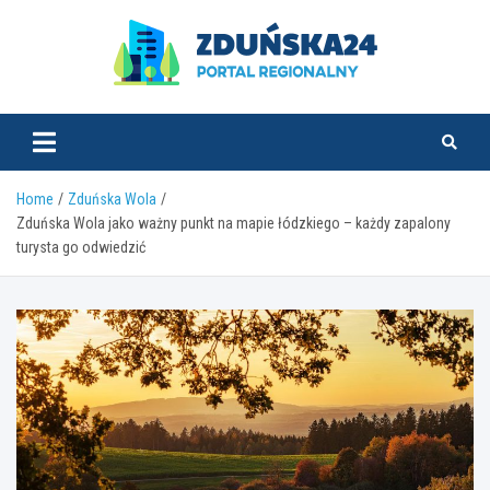
Skip
to
content
zdunska24.pl
Home
Zduńska Wola
Zduńska Wola jako ważny punkt na mapie łódzkiego – każdy zapalony
turysta go odwiedzić