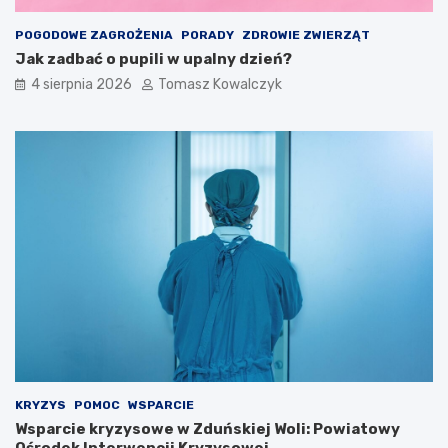
e
t
r
r
POGODOWE ZAGROŻENIA
PORADY
ZDROWIE ZWIERZĄT
o
u
Jak zadbać o pupili w upalny dzień?
w
k
e
t
4 sierpnia 2026
Tomasz Kowalczyk
d
u
l
r
a
a
t
n
u
a
r
d
y
z
s
b
t
i
ó
o
w
r
!
n
i
k
a
m
i
KRYZYS
POMOC
WSPARCIE
d
Wsparcie kryzysowe w Zduńskiej Woli: Powiatowy
o
Ośrodek Interwencji Kryzysowej