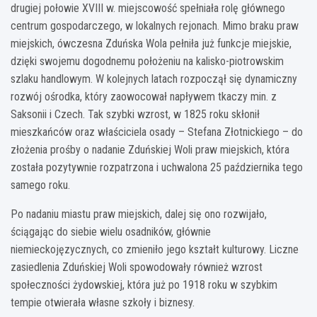
drugiej połowie XVIII w. miejscowość spełniała rolę głównego
centrum gospodarczego, w lokalnych rejonach. Mimo braku praw
miejskich, ówczesna Zduńska Wola pełniła już funkcje miejskie,
dzięki swojemu dogodnemu położeniu na kalisko-piotrowskim
szlaku handlowym. W kolejnych latach rozpoczął się dynamiczny
rozwój ośrodka, który zaowocował napływem tkaczy min. z
Saksonii i Czech. Tak szybki wzrost, w 1825 roku skłonił
mieszkańców oraz właściciela osady – Stefana Złotnickiego – do
złożenia prośby o nadanie Zduńskiej Woli praw miejskich, która
została pozytywnie rozpatrzona i uchwalona 25 października tego
samego roku.
Po nadaniu miastu praw miejskich, dalej się ono rozwijało,
ściągając do siebie wielu osadników, głównie
niemieckojęzycznych, co zmieniło jego kształt kulturowy. Liczne
zasiedlenia Zduńskiej Woli spowodowały również wzrost
społeczności żydowskiej, która już po 1918 roku w szybkim
tempie otwierała własne szkoły i biznesy.