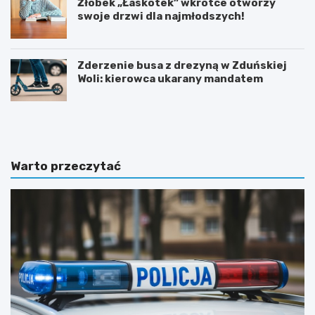
Żłobek „Łaskotek” wkrótce otworzy
swoje drzwi dla najmłodszych!
Zderzenie busa z drezyną w Zduńskiej
Woli: kierowca ukarany mandatem
Z
G
d
m
u
i
ń
n
s
a
Warto przeczytać
k
Ł
a
a
W
s
o
k
l
m
a
o
i
d
n
e
w
r
e
n
s
i
t
z