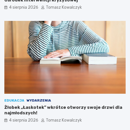
2
4 sierpnia 2026
Tomasz Kowalczyk
0
2
6
r
o
k
u
EDUKACJA
WYDARZENIA
Żłobek „Łaskotek” wkrótce otworzy swoje drzwi dla
najmłodszych!
4 sierpnia 2026
Tomasz Kowalczyk