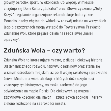
główny ośrodek sportu w okolicach. Co więcej, w mieście
znajduje się Dom Kultury „Lokator” oraz Stowarzyszenie „Złoty
Krzyż”, regularnie organizujące rekonstrukcje historyczne.
Ponadto, osoby chętne do wkładu w rozwój miasta na wszystkich
jego płaszczyznach mogą wstąpić do Towarzystwa Przyjaciół
Zduńskiej Woli, które prężnie działa na rzecz swej „małej
ojczyzny”.
Zduńska Wola – czy warto?
Zduńska Wola to interesujące miasto, z długą i ciekawą historią.
Od dynamicznego rozwoju, napływu osadników oraz stania się
ważnym ośrodkiem miejskim, aż po II wojnę światową i jej okrutne
żniwa. Miasto ma wiele atrakcji, z których duża część nosi
znaczący rys historyczny, co może zachęcać do jego
odwiedzenia na mapie Polski. Dla ciekawych są muzea i
zabytkowe kościoły, dla innych – szukających spokoju – tereny
zielone rozłożone na szerokości miasta.